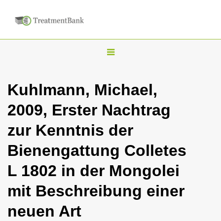
T
o
g
Kuhlmann, Michael,
g
2009, Erster Nachtrag
l
e
zur Kenntnis der
n
Bienengattung Colletes
a
v
L 1802 in der Mongolei
i
mit Beschreibung einer
g
a
neuen Art
t