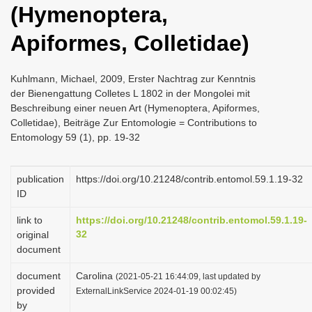
(Hymenoptera,
i
o
Apiformes, Colletidae)
n
Kuhlmann, Michael, 2009, Erster Nachtrag zur Kenntnis
der Bienengattung Colletes L 1802 in der Mongolei mit
Beschreibung einer neuen Art (Hymenoptera, Apiformes,
Colletidae), Beiträge Zur Entomologie = Contributions to
Entomology 59 (1), pp. 19-32
publication
https://doi.org/10.21248/contrib.entomol.59.1.19-32
ID
link to
https://doi.org/10.21248/contrib.entomol.59.1.19-
32
original
document
document
Carolina
(2021-05-21 16:44:09, last updated by
provided
ExternalLinkService 2024-01-19 00:02:45)
by