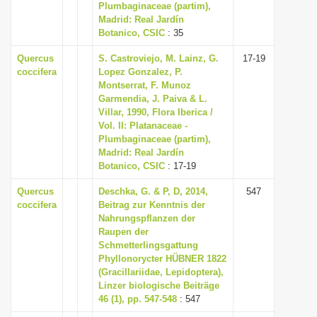
Plumbaginaceae (partim),
Madrid: Real Jardín
Botanico, CSIC
: 35
Quercus
S. Castroviejo, M. Lainz, G.
17-19
coccifera
Lopez Gonzalez, P.
Montserrat, F. Munoz
Garmendia, J. Paiva & L.
Villar, 1990, Flora Iberica /
Vol. II: Platanaceae -
Plumbaginaceae (partim),
Madrid: Real Jardín
Botanico, CSIC
: 17-19
Quercus
Deschka, G. & P, D, 2014,
547
coccifera
Beitrag zur Kenntnis der
Nahrungspflanzen der
Raupen der
Schmetterlingsgattung
Phyllonorycter HÜBNER 1822
(Gracillariidae, Lepidoptera),
Linzer biologische Beiträge
46 (1), pp. 547-548
: 547