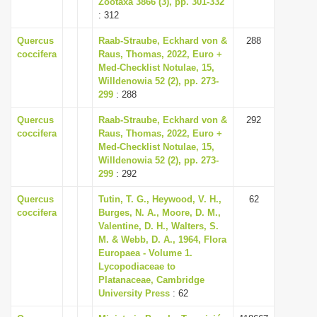
Zootaxa 3866 (3), pp. 301-332
i
: 312
o
Quercus
Raab-Straube, Eckhard von &
288
n
coccifera
Raus, Thomas, 2022, Euro +
Med-Checklist Notulae, 15,
Willdenowia 52 (2), pp. 273-
299
: 288
Quercus
Raab-Straube, Eckhard von &
292
coccifera
Raus, Thomas, 2022, Euro +
Med-Checklist Notulae, 15,
Willdenowia 52 (2), pp. 273-
299
: 292
Quercus
Tutin, T. G., Heywood, V. H.,
62
coccifera
Burges, N. A., Moore, D. M.,
Valentine, D. H., Walters, S.
M. & Webb, D. A., 1964, Flora
Europaea - Volume 1.
Lycopodiaceae to
Platanaceae, Cambridge
University Press
: 62