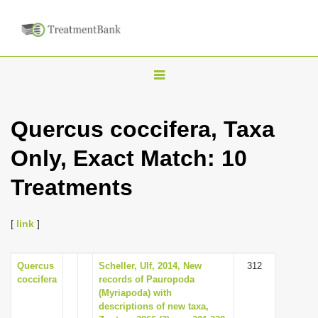
T
o
g
Quercus coccifera, Taxa
g
Only, Exact Match: 10
l
e
Treatments
n
a
[
link
]
v
i
Quercus
Scheller, Ulf, 2014, New
312
g
coccifera
records of Pauropoda
a
(Myriapoda) with
descriptions of new taxa,
t