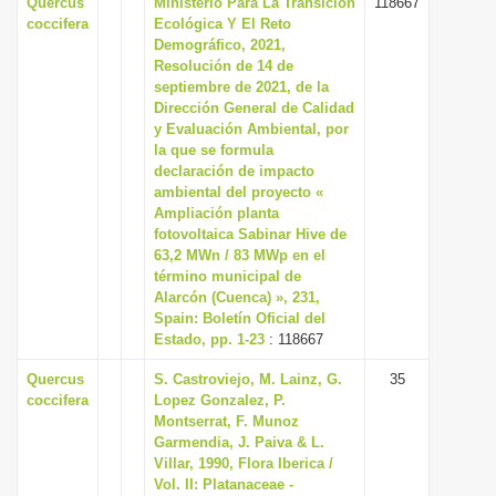
Quercus
Ministerio Para La Transición
118667
coccifera
Ecológica Y El Reto
Demográfico, 2021,
Resolución de 14 de
septiembre de 2021, de la
Dirección General de Calidad
y Evaluación Ambiental, por
la que se formula
declaración de impacto
ambiental del proyecto «
Ampliación planta
fotovoltaica Sabinar Hive de
63,2 MWn / 83 MWp en el
término municipal de
Alarcón (Cuenca) », 231,
Spain: Boletín Oficial del
Estado, pp. 1-23
: 118667
Quercus
S. Castroviejo, M. Lainz, G.
35
coccifera
Lopez Gonzalez, P.
Montserrat, F. Munoz
Garmendia, J. Paiva & L.
Villar, 1990, Flora Iberica /
Vol. II: Platanaceae -