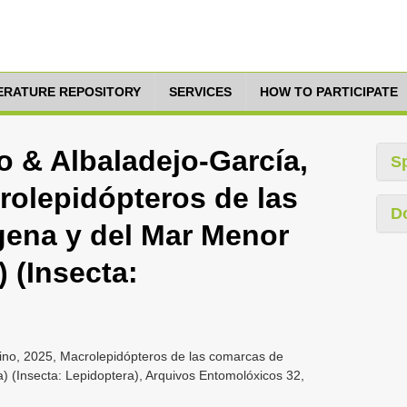
TERATURE REPOSITORY
SERVICES
HOW TO PARTICIPATE
 & Albaladejo-García,
S
rolepidópteros de las
D
gena y del Mar Menor
 (Insecta:
ino, 2025, Macrolepidópteros de las comarcas de
 (Insecta: Lepidoptera), Arquivos Entomolóxicos 32,