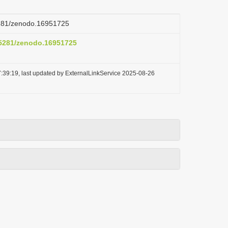
.5281/zenodo.16951725
0.5281/zenodo.16951725
:39:19, last updated by ExternalLinkService 2025-08-26