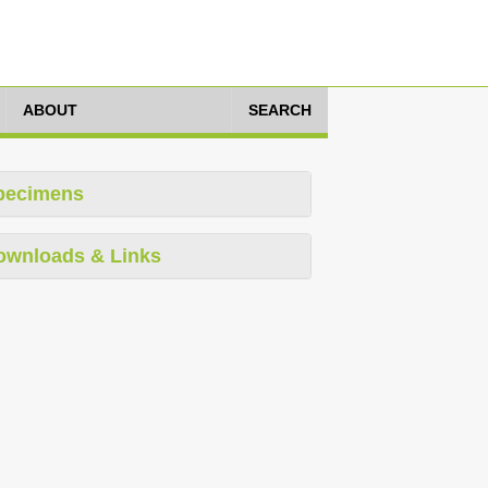
ABOUT
SEARCH
pecimens
ownloads & Links