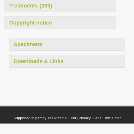
Treatments (203)
Copyright notice
Specimens
Downloads & Links
Supported in part by The Arcadia Fund
|
Privacy
|
Legal Disclaimer