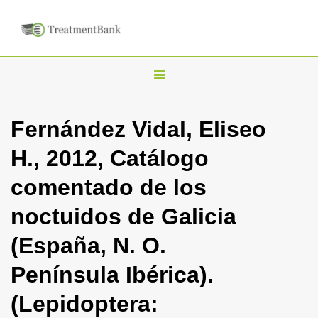
T
o
g
Fernández Vidal, Eliseo
g
H., 2012, Catálogo
l
e
comentado de los
n
noctuidos de Galicia
a
v
(España, N. O.
i
Península Ibérica).
g
a
(Lepidoptera:
t