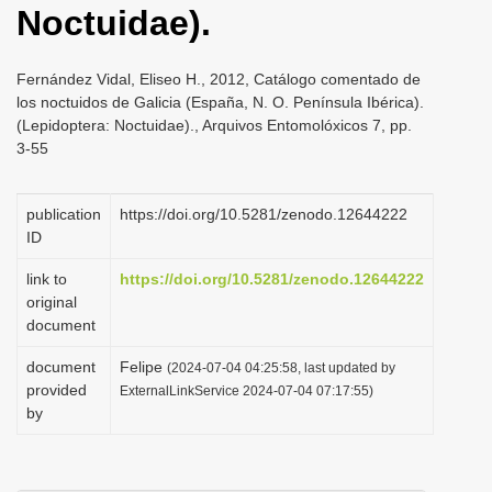
Noctuidae).
i
o
Fernández Vidal, Eliseo H., 2012, Catálogo comentado de
n
los noctuidos de Galicia (España, N. O. Península Ibérica).
(Lepidoptera: Noctuidae)., Arquivos Entomolóxicos 7, pp.
3-55
publication
https://doi.org/10.5281/zenodo.12644222
ID
link to
https://doi.org/10.5281/zenodo.12644222
original
document
document
Felipe
(2024-07-04 04:25:58, last updated by
provided
ExternalLinkService 2024-07-04 07:17:55)
by