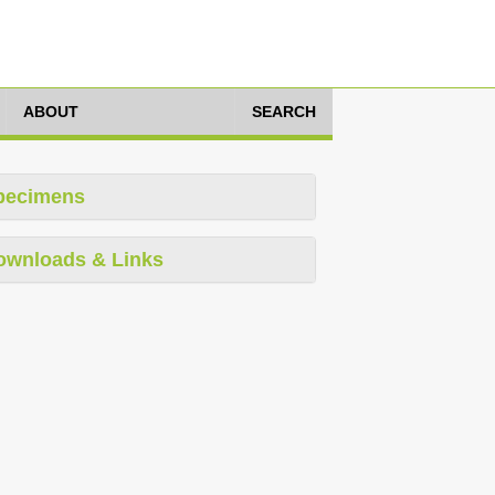
ABOUT
SEARCH
pecimens
ownloads & Links