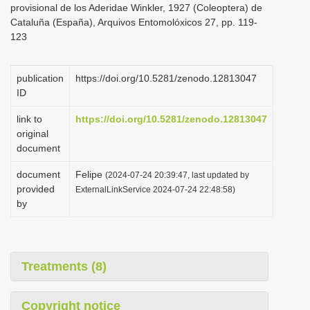
provisional de los Aderidae Winkler, 1927 (Coleoptera) de
i
Cataluña (España), Arquivos Entomolóxicos 27, pp. 119-
o
123
n
publication
https://doi.org/10.5281/zenodo.12813047
ID
link to
https://doi.org/10.5281/zenodo.12813047
original
document
document
Felipe
(2024-07-24 20:39:47, last updated by
provided
ExternalLinkService 2024-07-24 22:48:58)
by
Treatments (8)
Copyright notice