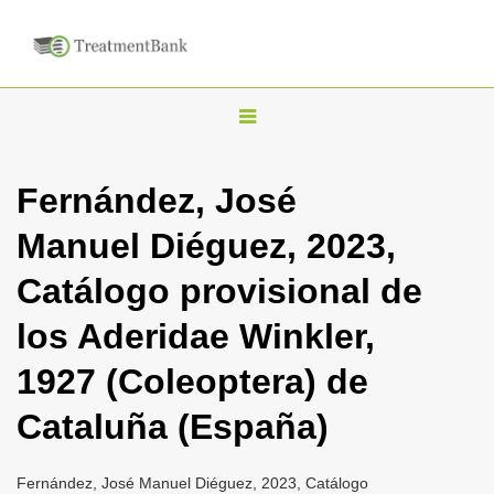
T
o
g
Fernández, José
g
Manuel Diéguez, 2023,
l
e
Catálogo provisional de
n
los Aderidae Winkler,
a
v
1927 (Coleoptera) de
i
Cataluña (España)
g
a
Fernández, José Manuel Diéguez, 2023, Catálogo
t