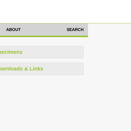
ABOUT
SEARCH
pecimens
ownloads & Links