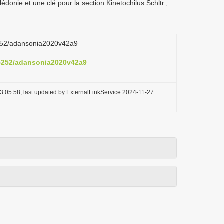
onie et une clé pour la section Kinetochilus Schltr.,
.5252/adansonia2020v42a9
0.5252/adansonia2020v42a9
3:05:58, last updated by ExternalLinkService 2024-11-27