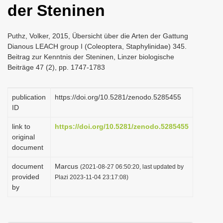
der Steninen
i
o
Puthz, Volker, 2015, Übersicht über die Arten der Gattung
n
Dianous LEACH group I (Coleoptera, Staphylinidae) 345.
Beitrag zur Kenntnis der Steninen, Linzer biologische
Beiträge 47 (2), pp. 1747-1783
publication
https://doi.org/10.5281/zenodo.5285455
ID
link to
https://doi.org/10.5281/zenodo.5285455
original
document
document
Marcus
(2021-08-27 06:50:20, last updated by
provided
Plazi 2023-11-04 23:17:08)
by