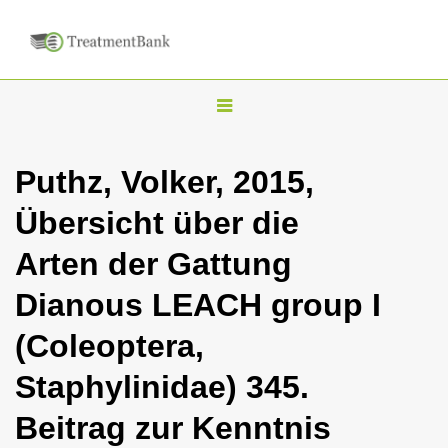
T
o
g
Puthz, Volker, 2015,
g
Übersicht über die
l
e
Arten der Gattung
n
Dianous LEACH group I
a
v
(Coleoptera,
i
Staphylinidae) 345.
g
a
Beitrag zur Kenntnis
t