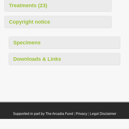
Treatments (23)
Copyright notice
Specimens
Downloads & Links
Supported in part by The Arcadia Fund
|
Privacy
|
Legal Disclaimer