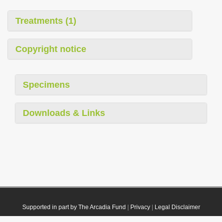
Treatments (1)
Copyright notice
Specimens
Downloads & Links
Supported in part by The Arcadia Fund
|
Privacy
|
Legal Disclaimer