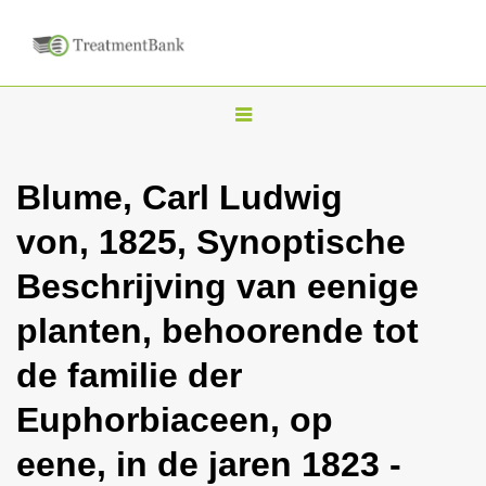
T
o
g
Blume, Carl Ludwig
g
von, 1825, Synoptische
l
e
Beschrijving van eenige
n
planten, behoorende tot
a
v
de familie der
i
Euphorbiaceen, op
g
a
eene, in de jaren 1823 -
t