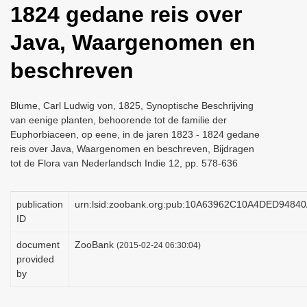
1824 gedane reis over
i
o
Java, Waargenomen en
n
beschreven
Blume, Carl Ludwig von, 1825, Synoptische Beschrijving
van eenige planten, behoorende tot de familie der
Euphorbiaceen, op eene, in de jaren 1823 - 1824 gedane
reis over Java, Waargenomen en beschreven, Bijdragen
tot de Flora van Nederlandsch Indie 12, pp. 578-636
publication
urn:lsid:zoobank.org:pub:10A63962C10A4DED948
ID
document
ZooBank
(2015-02-24 06:30:04)
provided
by