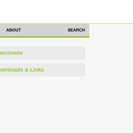
ABOUT
SEARCH
pecimens
ownloads & Links