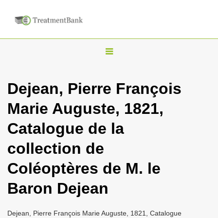
T
o
g
Dejean, Pierre François
g
Marie Auguste, 1821,
l
e
Catalogue de la
n
collection de
a
v
Coléoptères de M. le
i
Baron Dejean
g
a
Dejean, Pierre François Marie Auguste, 1821, Catalogue
t