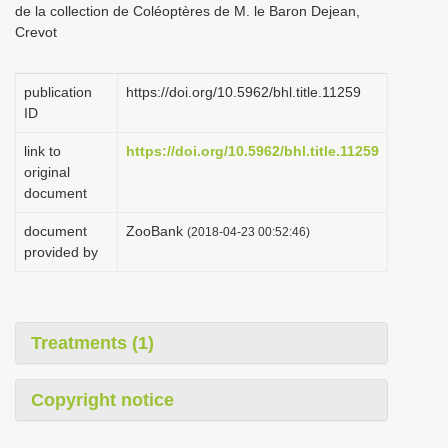
de la collection de Coléoptères de M. le Baron Dejean,
i
Crevot
o
n
publication
https://doi.org/10.5962/bhl.title.11259
ID
link to
https://doi.org/10.5962/bhl.title.11259
original
document
document
ZooBank
(2018-04-23 00:52:46)
provided by
Treatments (1)
Copyright notice