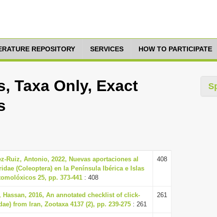
TERATURE REPOSITORY
SERVICES
HOW TO PARTICIPATE
, Taxa Only, Exact
S
s
z-Ruiz, Antonio, 2022, Nuevas aportaciones al
408
ridae (Coleoptera) en la Península Ibérica e Islas
tomolóxicos 25, pp. 373-441
: 408
 Hassan, 2016, An annotated checklist of click-
261
dae) from Iran, Zootaxa 4137 (2), pp. 239-275
: 261