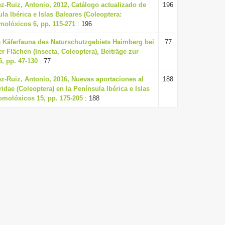
z-Ruiz, Antonio, 2012, Catálogo actualizado de
196
la Ibérica e Islas Baleares (Coleoptera:
molóxicos 6, pp. 115-271
: 196
e Käferfauna des Naturschutzgebiets Haimberg bei
77
 Flächen (Insecta, Coleoptera), Beiträge zur
, pp. 47-130
: 77
z-Ruiz, Antonio, 2016, Nuevas aportaciones al
188
ridae (Coleoptera) en la Península Ibérica e Islas
tomolóxicos 15, pp. 175-205
: 188