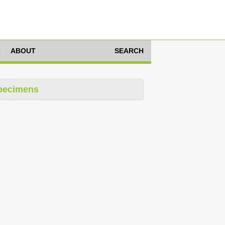
ABOUT
SEARCH
pecimens