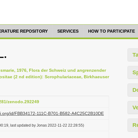
TERATURE REPOSITORY
SERVICES
HOW TO PARTICIPATE
L.
T
Rosmarie, 1976, Flora der Schweiz und angrenzender
S
itae (2 nd edition): Scrophulariaceae, Birkhaeuser
D
.5281/zenodo.292249
Ve
lazi.org/id/FBB34172-111C-B701-B582-A4C25C2B10DE
R
0:19, last updated by Jonas 2022-11-22 22:28:55)