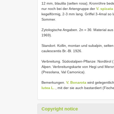
12 mm, blaulila (selten rosa); Kronröhre bed
nur noch bei der Artengruppe der
V. spicata 
kegelförmig, 2-3 mm lang. Griffel 3-4mal so l
Sommer.
Zytologische Angaben. 2n = 36: Material aus
1969).
Standort. Kollin, montan und subalpin, selten 
caulescentis Br.-Bl. 1926.
Verbreitung. Südostalpen-Pflanze: Nordtirol 
Alpen. Verbreitungskarte von Hegi und Merxm
(Presolana, Val Camonica).
Bemerkungen.
V. Bonarota
wird gelegentlic
lutea L.
, mit der sie auch bastardiert (Fisch
Copyright notice