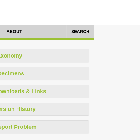
ABOUT
SEARCH
axonomy
pecimens
ownloads & Links
rsion History
eport Problem