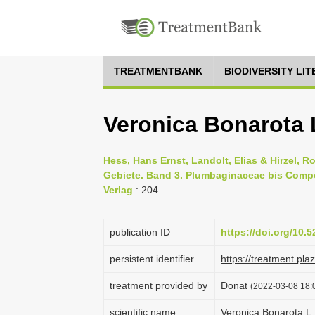
TREATMENTBANK
BIODIVERSITY LI
Veronica Bonarota 
Hess, Hans Ernst, Landolt, Elias & Hirzel, 
Gebiete. Band 3. Plumbaginaceae bis Compos
Verlag
: 204
publication ID
https://doi.org/10
persistent identifier
https://treatment.p
treatment provided by
Donat
(2022-03-08 18:0
scientific name
Veronica Bonarota L.