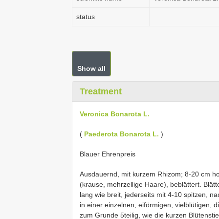
status
Show all
Treatment
Veronica Bonarota L.
(
Paederota Bonarota L.
)
Blauer Ehrenpreis
Ausdauernd, mit kurzem Rhizom; 8-20 cm hoc
(krause, mehrzellige Haare), beblättert. Blätte
lang wie breit, jederseits mit 4-10 spitzen, 
in einer einzelnen, eiförmigen, vielblütigen,
zum Grunde 5teilig, wie die kurzen Blütenst