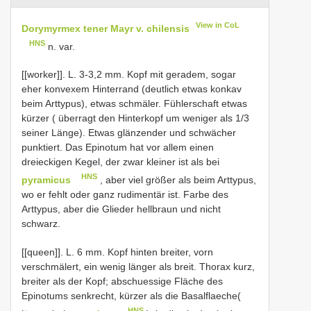
View in CoL
Dorymyrmex tener Mayr v. chilensis
HNS
n. var.
[[worker]]. L. 3-3,2 mm. Kopf mit geradem, sogar
eher konvexem Hinterrand (deutlich etwas konkav
beim Arttypus), etwas schmäler. Fühlerschaft etwas
kürzer ( überragt den Hinterkopf um weniger als 1/3
seiner Länge). Etwas glänzender und schwächer
punktiert. Das Epinotum hat vor allem einen
dreieckigen Kegel, der zwar kleiner ist als bei
HNS
pyramicus
, aber viel größer als beim Arttypus,
wo er fehlt oder ganz rudimentär ist. Farbe des
Arttypus, aber die Glieder hellbraun und nicht
schwarz.
[[queen]]. L. 6 mm. Kopf hinten breiter, vorn
verschmälert, ein wenig länger als breit. Thorax kurz,
breiter als der Kopf; abschuessige Fläche des
Epinotums senkrecht, kürzer als die Basalflaeche(
HNS