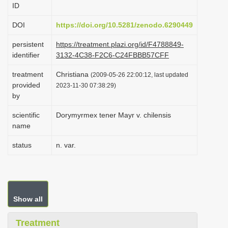
ID
i
o
DOI
https://doi.org/10.5281/zenodo.6290449
n
persistent
https://treatment.plazi.org/id/F4788849-
identifier
3132-4C38-F2C6-C24FBBB57CFF
treatment
Christiana
(2009-05-26 22:00:12, last updated
provided
2023-11-30 07:38:29)
by
scientific
Dorymyrmex tener Mayr v. chilensis
name
status
n. var.
Show all
Treatment