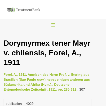
T
o
g
Dorymyrmex tener Mayr
g
v. chilensis, Forel, A.,
l
e
1911
n
a
Forel, A., 1911, Ameisen des Herrn Prof. v. Ihering aus
v
Brasilien (Sao Paulo usw.) nebst einigen anderen aus
i
Südamerika und Afrika (Hym.)., Deutsche
Entomologische Zeitschrift 1911, pp. 285-312
: 307
g
a
publication
4029
t