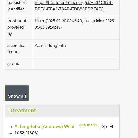
persistent
https://treatment.plazi.org/id/F234C674-
i
identifier
FFE4-FFA2-73AF-FDB86FDBFAF6
o
treatment
Plazi
(2025-03-20 03:45:23, last updated 2025-
n
provided
05-06 19:59:48)
by
scientific
Acacia longifolia
name
status
Show all
Treatment
View in CoL
5.
A. longifolia (Andrews) Willd.
, Sp. Pl.
4: 1052 (1806)