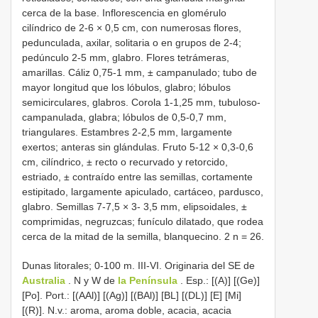
cerca de la base. Inflorescencia en glomérulo
cilíndrico de 2-6 × 0,5 cm, con numerosas flores,
pedunculada, axilar, solitaria o en grupos de 2-4;
pedúnculo 2-5 mm, glabro. Flores tetrámeras,
amarillas. Cáliz 0,75-1 mm, ± campanulado; tubo de
mayor longitud que los lóbulos, glabro; lóbulos
semicirculares, glabros. Corola 1-1,25 mm, tubuloso-
campanulada, glabra; lóbulos de 0,5-0,7 mm,
triangulares. Estambres 2-2,5 mm, largamente
exertos; anteras sin glándulas. Fruto 5-12 × 0,3-0,6
cm, cilíndrico, ± recto o recurvado y retorcido,
estriado, ± contraído entre las semillas, cortamente
estipitado, largamente apiculado, cartáceo, pardusco,
glabro. Semillas 7-7,5 × 3- 3,5 mm, elipsoidales, ±
comprimidas, negruzcas; funículo dilatado, que rodea
cerca de la mitad de la semilla, blanquecino. 2 n = 26.
Dunas litorales; 0-100 m. III-VI. Originaria del SE de
Australia
. N y W de
la Península
. Esp.: [(A)] [(Ge)]
[Po]. Port.: [(AAl)] [(Ag)] [(BAl)] [BL] [(DL)] [E] [Mi]
[(R)]. N.v.: aroma, aroma doble, acacia, acacia