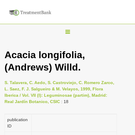
T
o
g
Acacia longifolia,
g
(Andrews) Willd.
l
e
n
S. Talavera, C. Aedo, S. Castroviejo, C. Romero Zarco,
L. Saez, F. J. Salgueiro & M. Velayos, 1999, Flora
a
Iberica / Vol. VII (I): Leguminosae (partim), Madrid:
v
Real Jardín Botanico, CSIC
: 18
i
g
publication
a
ID
t