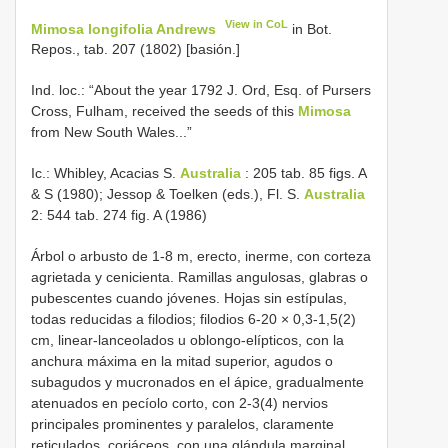
View in CoL
Mimosa longifolia Andrews
in Bot.
Repos., tab. 207 (1802) [basión.]
Ind. loc.: “About the year 1792 J. Ord, Esq. of Pursers
Cross, Fulham, received the seeds of this
Mimosa
from New South Wales...”
Ic.: Whibley, Acacias S.
Australia
: 205 tab. 85 figs. A
& S (1980); Jessop & Toelken (eds.), Fl. S.
Australia
2: 544 tab. 274 fig. A (1986)
Árbol o arbusto de 1-8 m, erecto, inerme, con corteza
agrietada y cenicienta. Ramillas angulosas, glabras o
pubescentes cuando jóvenes. Hojas sin estípulas,
todas reducidas a filodios; filodios 6-20 × 0,3-1,5(2)
cm, linear-lanceolados u oblongo-elípticos, con la
anchura máxima en la mitad superior, agudos o
subagudos y mucronados en el ápice, gradualmente
atenuados en pecíolo corto, con 2-3(4) nervios
principales prominentes y paralelos, claramente
reticulados, coriáceos, con una glándula marginal