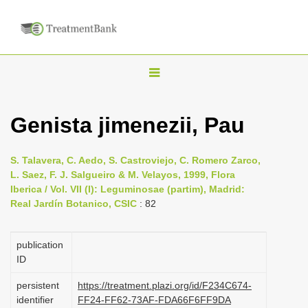
T
o
g
Genista jimenezii, Pau
g
l
S. Talavera, C. Aedo, S. Castroviejo, C. Romero Zarco,
e
L. Saez, F. J. Salgueiro & M. Velayos, 1999, Flora
n
Iberica / Vol. VII (I): Leguminosae (partim), Madrid:
Real Jardín Botanico, CSIC
: 82
a
v
i
publication
ID
g
a
persistent
https://treatment.plazi.org/id/F234C674-
identifier
FF24-FF62-73AF-FDA66F6FF9DA
t