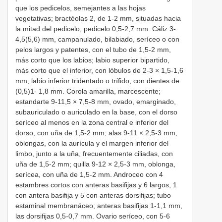
que los pedicelos, semejantes a las hojas
vegetativas; bractéolas 2, de 1-2 mm, situadas hacia
la mitad del pedicelo; pedicelo 0,5-2,7 mm. Cáliz 3-
4,5(5,6) mm, campanulado, bilabiado, seríceo o con
pelos largos y patentes, con el tubo de 1,5-2 mm,
más corto que los labios; labio superior bipartido,
más corto que el inferior, con lóbulos de 2-3 × 1,5-1,6
mm; labio inferior tridentado o trífido, con dientes de
(0,5)1- 1,8 mm. Corola amarilla, marcescente;
estandarte 9-11,5 × 7,5-8 mm, ovado, emarginado,
subauriculado o auriculado en la base, con el dorso
seríceo al menos en la zona central e inferior del
dorso, con uña de 1,5-2 mm; alas 9-11 × 2,5-3 mm,
oblongas, con la aurícula y el margen inferior del
limbo, junto a la uña, frecuentemente ciliadas, con
uña de 1,5-2 mm; quilla 9-12 × 2,5-3 mm, oblonga,
serícea, con uña de 1,5-2 mm. Androceo con 4
estambres cortos con anteras basifijas y 6 largos, 1
con antera basifija y 5 con anteras dorsifijas; tubo
estaminal membranáceo; anteras basifijas 1-1,1 mm,
las dorsifijas 0,5-0,7 mm. Ovario seríceo, con 5-6