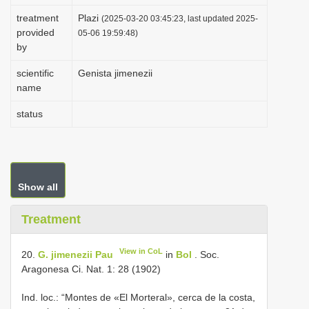
i
treatment
Plazi
(2025-03-20 03:45:23, last updated 2025-
provided
o
05-06 19:59:48)
by
n
scientific
Genista jimenezii
name
status
Show all
Treatment
View in CoL
20.
G. jimenezii Pau
in
Bol
. Soc.
Aragonesa Ci. Nat. 1: 28 (1902)
Ind. loc.: “Montes de «El Morteral», cerca de la costa,