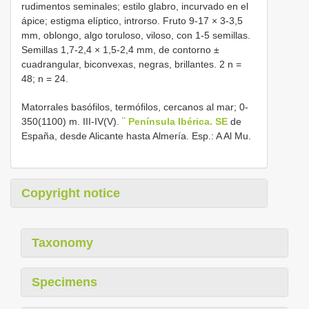
rudimentos seminales; estilo glabro, incurvado en el
ápice; estigma elíptico, introrso. Fruto 9-17 × 3-3,5
mm, oblongo, algo toruloso, viloso, con 1-5 semillas.
Semillas 1,7-2,4 × 1,5-2,4 mm, de contorno ±
cuadrangular, biconvexas, negras, brillantes. 2 n =
48; n = 24.
Matorrales basófilos, termófilos, cercanos al mar; 0-
350(1100) m. III-IV(V).
¨ Península Ibérica. SE
de
España, desde Alicante hasta Almería. Esp.: A Al Mu.
Copyright notice
Taxonomy
Specimens