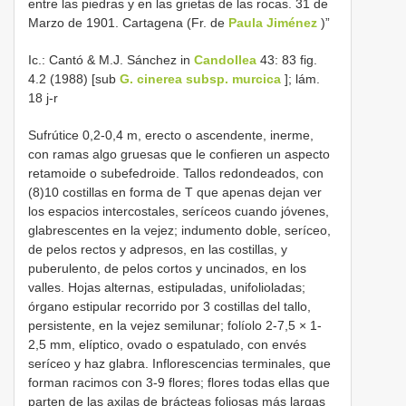
entre las piedras y en las grietas de las rocas. 31 de
Marzo de 1901. Cartagena (Fr. de
Paula Jiménez
)”
Ic.: Cantó & M.J. Sánchez in
Candollea
43: 83 fig.
4.2 (1988) [sub
G. cinerea subsp. murcica
]; lám.
18 j-r
Sufrútice 0,2-0,4 m, erecto o ascendente, inerme,
con ramas algo gruesas que le confieren un aspecto
retamoide o subefedroide. Tallos redondeados, con
(8)10 costillas en forma de T que apenas dejan ver
los espacios intercostales, seríceos cuando jóvenes,
glabrescentes en la vejez; indumento doble, seríceo,
de pelos rectos y adpresos, en las costillas, y
puberulento, de pelos cortos y uncinados, en los
valles. Hojas alternas, estipuladas, unifolioladas;
órgano estipular recorrido por 3 costillas del tallo,
persistente, en la vejez semilunar; folíolo 2-7,5 × 1-
2,5 mm, elíptico, ovado o espatulado, con envés
seríceo y haz glabra. Inflorescencias terminales, que
forman racimos con 3-9 flores; flores todas ellas que
parten de las axilas de brácteas foliosas más largas