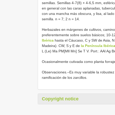
semillas. Semillas 4-7(8) × 4-6,5 mm, esféri
en general con las caras aplanadas, tubercul
con una mancha más obscura, y lisa, al lado d
semilla. n = 7; 2 n = 14.
Herbazales en márgenes de cultivos, camino
preferentemente sobre suelos básicos; 10-1
Ibérica
hasta el Cáucaso, C y SW de Asia, N 
Madeira). CW, S y E de
la Península Ibéric
L (Le) Ma PM[Mll Mn] Se T V. Port.: AAl Ag BAl
Ocasionalmente cutivada como planta forraje
Observaciones.–Es muy variable la robustez d
ramificación de los zarcillos.
Copyright notice