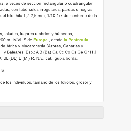
cas, a veces de sección rectangular o cuadrangular,
adas, con tubérculos irregulares, pardas o negras,
el hilo; hilo 1,7-2,5 mm, 1/10-1/7 del contorno de la
s, taludes, lugares umbríos y húmedos,
200 m. IV-VI. S de
Europa
, desde
la Península
de África y Macaronesia (Azores, Canarias y
a
, y Baleares. Esp.: A B (Ba) Ca Cc Co Cs Ge Gr H J
 BL (DL) E (Mi) R. N.v., cat.: guixa borda.
ra.
e los individuos, tamaño de los folíolos, grosor y