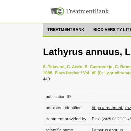
TREATMENTBANK
BIODIVERSITY LI
Lathyrus annuus, L
S. Talavera, C. Aedo, S. Castroviejo, C. Rome
1999, Flora Iberica / Vol. VII (I): Leguminos
440
publication ID
persistent identifier
https://treatment.p
treatment provided by
Plazi
(2025-03-20 03:45
scientific name
Lathyrus annuus