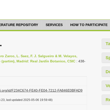
TERATURE REPOSITORY
SERVICES
HOW TO PARTICIPATE
.
T
ro Zarco, L. Saez, F. J. Salgueiro & M. Velayos,
S
ae (partim), Madrid: Real Jardín Botanico, CSIC
: 438-
D
Ve
lazi.org/id/F234C674-FE40-FE04-7212-FA846E0BFAD9
R
:23, last updated 2025-05-06 19:59:48)