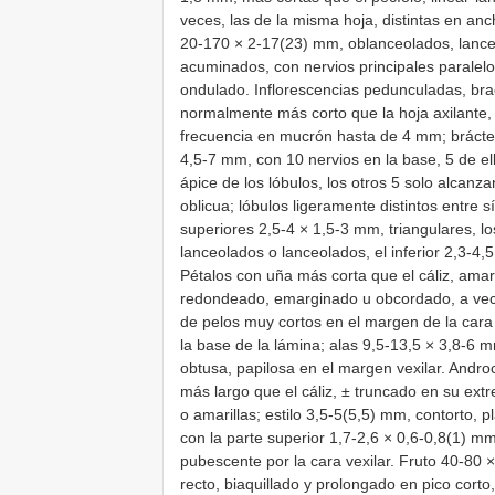
veces, las de la misma hoja, distintas en an
20-170 × 2-17(23) mm, oblanceolados, lance
acuminados, con nervios principales parale
ondulado. Inflorescencias pedunculadas, bra
normalmente más corto que la hoja axilante, 
frecuencia en mucrón hasta de 4 mm; bráctea
4,5-7 mm, con 10 nervios en la base, 5 de ell
ápice de los lóbulos, los otros 5 solo alcanz
oblicua; lóbulos ligeramente distintos entre s
superiores 2,5-4 × 1,5-3 mm, triangulares, l
lanceolados o lanceolados, el inferior 2,3-4,
Pétalos con uña más corta que el cáliz, ama
redondeado, emarginado u obcordado, a vec
de pelos muy cortos en el margen de la cara
la base de la lámina; alas 9,5-13,5 × 3,8-6 
obtusa, papilosa en el margen vexilar. Andr
más largo que el cáliz, ± truncado en su ext
o amarillas; estilo 3,5-5(5,5) mm, contorto, pl
con la parte superior 1,7-2,6 × 0,6-0,8(1) 
pubescente por la cara vexilar. Fruto 40-80 ×
recto, biaquillado y prolongado en pico cort