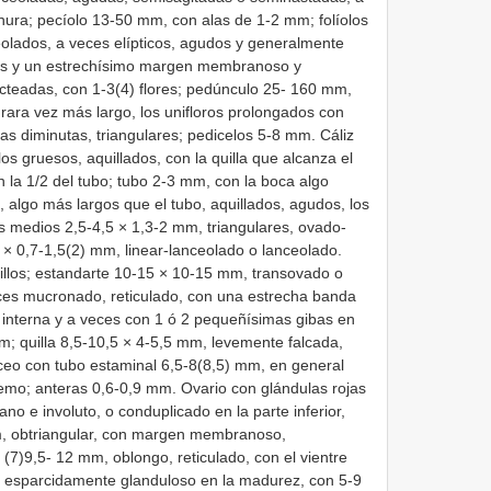
chura; pecíolo 13-50 mm, con alas de 1-2 mm; folíolos
olados, a veces elípticos, agudos y generalmente
los y un estrechísimo margen membranoso y
cteadas, con 1-3(4) flores; pedúnculo 25- 160 mm,
rara vez más largo, los unifloros prolongados con
s diminutas, triangulares; pedicelos 5-8 mm. Cáliz
os gruesos, aquillados, con la quilla que alcanza el
an la 1/2 del tubo; tubo 2-3 mm, con la boca algo
í, algo más largos que el tubo, aquillados, agudos, los
os medios 2,5-4,5 × 1,3-2 mm, triangulares, ovado-
5 × 0,7-1,5(2) mm, linear-lanceolado o lanceolado.
rillos; estandarte 10-15 × 10-15 mm, transovado o
es mucronado, reticulado, con una estrecha banda
 interna y a veces con 1 ó 2 pequeñísimas gibas en
mm; quilla 8,5-10,5 × 4-5,5 mm, levemente falcada,
oceo con tubo estaminal 6,5-8(8,5) mm, en general
remo; anteras 0,6-0,9 mm. Ovario con glándulas rojas
ano e involuto, o conduplicado en la parte inferior,
mm, obtriangular, con margen membranoso,
 (7)9,5- 12 mm, oblongo, reticulado, con el vientre
o, esparcidamente glanduloso en la madurez, con 5-9