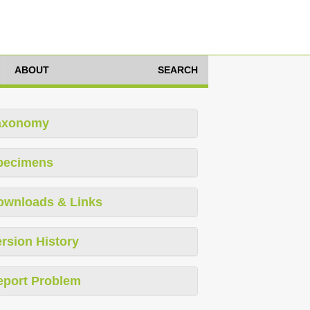
ABOUT
SEARCH
axonomy
pecimens
ownloads & Links
rsion History
eport Problem