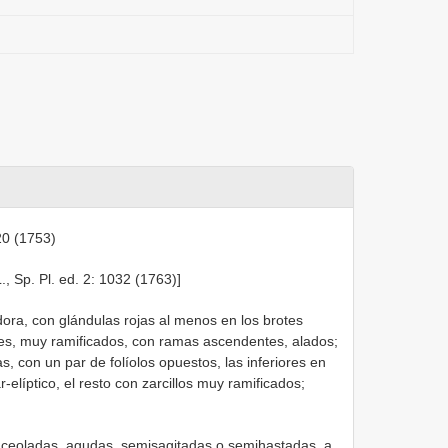
20 (1753)
L., Sp. Pl. ed. 2: 1032 (1763)]
dora, con glándulas rojas al menos en los brotes
es, muy ramificados, con ramas ascendentes, alados;
, con un par de folíolos opuestos, las inferiores en
-elíptico, el resto con zarcillos muy ramificados;
anceoladas, agudas, semisagitadas o semihastadas, a