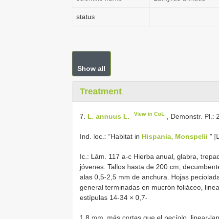
status
Show all
Treatment
View in CoL
7.
L. annuus L.
, Demonstr. Pl.: 
Ind. loc.: “Habitat in
Hispania, Monspelii
” [
Ic.: Lám. 117 a-c Hierba anual, glabra, trepa
jóvenes. Tallos hasta de 200 cm, decumbent
alas 0,5-2,5 mm de anchura. Hojas pecioladas
general terminadas en mucrón foliáceo, linear
estípulas 14-34 × 0,7-
1,8 mm, más cortas que el pecíolo, linear-l