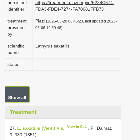
persistent
https://treatment.plazi.org/id/F234C674-
i
identifier
FDA3-FDE4-7274-FA70681FFB73
o
treatment
Plazi
(2025-03-20 03:45:23, last updated 2025-
n
provided
05-06 19:59:48)
by
scientific
Lathyrus saxatilis
name
status
Show all
Treatment
View in CoL
27.
L. saxatilis (Vent.) Vis.
, Fl. Dalmat.
3: 330 (1851)