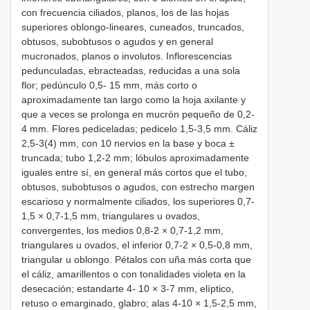
con frecuencia ciliados, planos, los de las hojas
superiores oblongo-lineares, cuneados, truncados,
obtusos, subobtusos o agudos y en general
mucronados, planos o involutos. Inflorescencias
pedunculadas, ebracteadas, reducidas a una sola
flor; pedúnculo 0,5- 15 mm, más corto o
aproximadamente tan largo como la hoja axilante y
que a veces se prolonga en mucrón pequeño de 0,2-
4 mm. Flores pediceladas; pedicelo 1,5-3,5 mm. Cáliz
2,5-3(4) mm, con 10 nervios en la base y boca ±
truncada; tubo 1,2-2 mm; lóbulos aproximadamente
iguales entre sí, en general más cortos que el tubo,
obtusos, subobtusos o agudos, con estrecho margen
escarioso y normalmente ciliados, los superiores 0,7-
1,5 × 0,7-1,5 mm, triangulares u ovados,
convergentes, los medios 0,8-2 × 0,7-1,2 mm,
triangulares u ovados, el inferior 0,7-2 × 0,5-0,8 mm,
triangular u oblongo. Pétalos con uña más corta que
el cáliz, amarillentos o con tonalidades violeta en la
desecación; estandarte 4- 10 × 3-7 mm, elíptico,
retuso o emarginado, glabro; alas 4-10 × 1,5-2,5 mm,