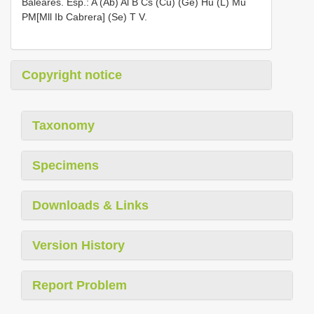
Baleares. Esp.: A (Ab) Al B Cs (Cu) (Ge) Hu (L) Mu
PM[Mll Ib Cabrera] (Se) T V.
Copyright notice
Taxonomy
Specimens
Downloads & Links
Version History
Report Problem