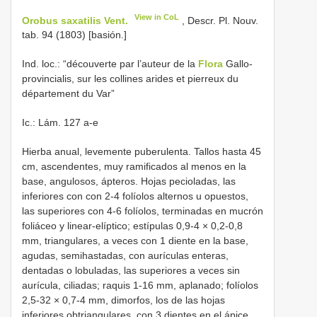
View in CoL
Orobus saxatilis Vent.
, Descr. Pl. Nouv.
tab. 94 (1803) [basión.]
Ind. loc.: “découverte par l’auteur de la
Flora
Gallo-
provincialis, sur les collines arides et pierreux du
département du Var”
Ic.: Lám. 127 a-e
Hierba anual, levemente puberulenta. Tallos hasta 45
cm, ascendentes, muy ramificados al menos en la
base, angulosos, ápteros. Hojas pecioladas, las
inferiores con con 2-4 folíolos alternos u opuestos,
las superiores con 4-6 folíolos, terminadas en mucrón
foliáceo y linear-elíptico; estípulas 0,9-4 × 0,2-0,8
mm, triangulares, a veces con 1 diente en la base,
agudas, semihastadas, con aurículas enteras,
dentadas o lobuladas, las superiores a veces sin
aurícula, ciliadas; raquis 1-16 mm, aplanado; folíolos
2,5-32 × 0,7-4 mm, dimorfos, los de las hojas
inferiores obtriangulares, con 3 dientes en el ápice,