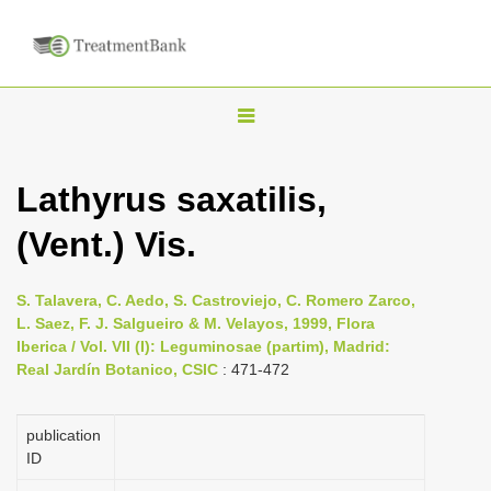
T
o
g
Lathyrus saxatilis,
g
(Vent.) Vis.
l
e
n
S. Talavera, C. Aedo, S. Castroviejo, C. Romero Zarco,
L. Saez, F. J. Salgueiro & M. Velayos, 1999, Flora
a
Iberica / Vol. VII (I): Leguminosae (partim), Madrid:
v
Real Jardín Botanico, CSIC
: 471-472
i
g
publication
a
ID
t