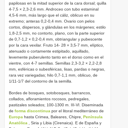
papilosas en la mitad superior de la cara dorsal; quilla
4-7,5 × 2,3-2,6 mm. Androceo con tubo estaminal
4,5-6 mm, más largo que el cáliz, oblicuo en su
extremo; anteras 0,2-0,4 mm. Ovario con pelos
cortos, dispersos, y glándulas en los márgenes; estilo
1,8-2,5 mm, no contorto, plano, con la parte superior
de 0,7-1,2 × 0,2-0,4 mm, obtriangular y pubescente
por la cara vexilar. Fruto 14- 28 × 3,5-7 mm, elíptico,
atenuado o cortamente estipitado, aquillado,
levemente puberulento tanto en el dorso como en el
vientre, con 4-7 semillas. Semillas 2,3-3,2 × 2,2-2,8
mm, esféricas o subesféricas, lisas, pardas o negras,
rara vez variegadas; hilo 0,7-1,1 mm, oblicuo, de
1/11-1/7 del contorno de la semilla.
Bordes de bosques, sotobosques, barrancos,
collados, afloramientos rocosos, pedregales,
pastizales soleados; 100-1300 m. III-VI. Diseminada
de
forma discontinua
por el litoral mediterráneo de
Europa
hasta Crimea, Baleares, Chipre,
Península
Anatólica
, Siria y Libia (Cirenaica). E de España y