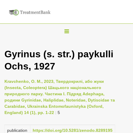
T
o
g
Gyrinus (s. str.) paykulli
g
Ochs, 1927
l
e
n
Kravchenko, O. M., 2023, Твердокрилі, або жуки
(Insecta, Coleoptera) Шацького національного
a
природного парку. Частина I. Підряд Adephaga,
v
родини Gyrinidae, Haliplidae, Noteridae, Dytiscidae та
i
Carabidae, Ukrainska Entomofaunistyka (Oxford,
England) 14 (1), pp. 1-22
: 5
g
a
publication
https://doi.org/10.5281/zenodo.8289195
t