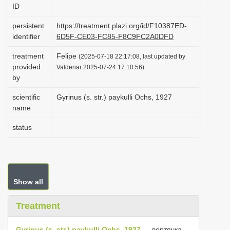
ID
i
o
persistent
https://treatment.plazi.org/id/F10387ED-
identifier
6D5F-CE03-FC85-F8C9FC2A0DFD
n
treatment
Felipe
(2025-07-18 22:17:08, last updated by
provided
Valdenar 2025-07-24 17:10:56)
by
scientific
Gyrinus (s. str.) paykulli Ochs, 1927
name
status
Show all
Treatment
Gyrinus (s. str.) paykulli Ochs, 1927
— вертячка