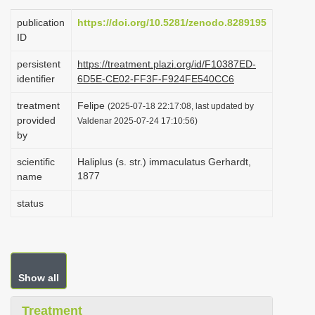
i
publication
https://doi.org/10.5281/zenodo.8289195
o
ID
n
persistent
https://treatment.plazi.org/id/F10387ED-
identifier
6D5E-CE02-FF3F-F924FE540CC6
treatment
Felipe
(2025-07-18 22:17:08, last updated by
provided
Valdenar 2025-07-24 17:10:56)
by
scientific
Haliplus (s. str.) immaculatus Gerhardt,
1877
name
status
Show all
Treatment