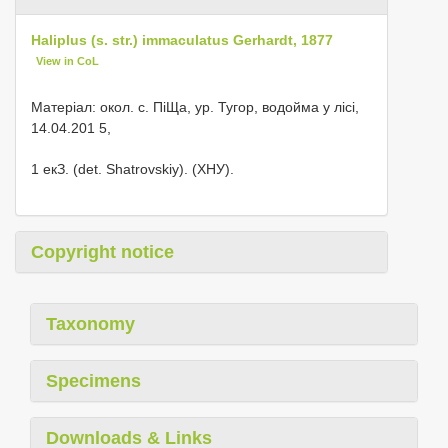
Haliplus (s. str.) immaculatus Gerhardt, 1877
View in CoL
Матеріал: окол. с. ПіЩа, ур. Тугор, водойма у лісі,
14.04.201 5,
1 екЗ. (det. Shatrovskiy). (ХНУ).
Copyright notice
Taxonomy
Specimens
Downloads & Links