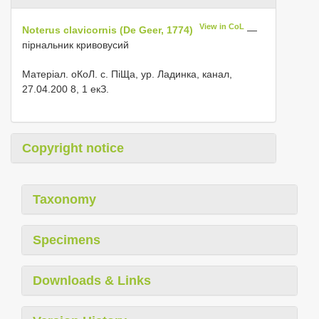
View in CoL
Noterus clavicornis (De Geer, 1774)
—
пірнальник кривовусий
Матеріал. оКоЛ. с. ПіЩа, ур. Ладинка, канал,
27.04.200 8, 1 екЗ.
Copyright notice
Taxonomy
Specimens
Downloads & Links