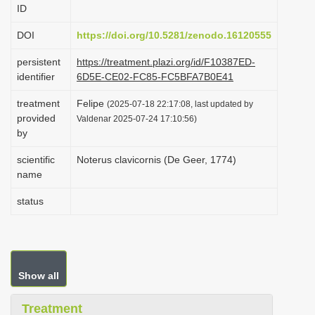
ID
i
o
DOI
https://doi.org/10.5281/zenodo.16120555
n
persistent
https://treatment.plazi.org/id/F10387ED-
identifier
6D5E-CE02-FC85-FC5BFA7B0E41
treatment
Felipe
(2025-07-18 22:17:08, last updated by
provided
Valdenar 2025-07-24 17:10:56)
by
scientific
Noterus clavicornis (De Geer, 1774)
name
status
Show all
Treatment