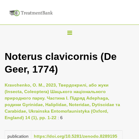
T
o
g
Noterus clavicornis (De
g
Geer, 1774)
l
e
n
Kravchenko, O. M., 2023, Твердокрилі, або жуки
(Insecta, Coleoptera) Шацького національного
a
природного парку. Частина I. Підряд Adephaga,
v
родини Gyrinidae, Haliplidae, Noteridae, Dytiscidae та
i
Carabidae, Ukrainska Entomofaunistyka (Oxford,
England) 14 (1), pp. 1-22
: 6
g
a
publication
https://doi.org/10.5281/zenodo.8289195
t