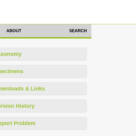
ABOUT
SEARCH
axonomy
pecimens
ownloads & Links
rsion History
eport Problem