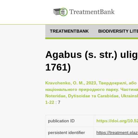
TREATMENTBANK
BIODIVERSITY LI
Agabus (s. str.) ul
1761)
Kravchenko, O. M., 2023, Твердокрилі, або
національного природного парку. Частина I
Noteridae, Dytiscidae та Carabidae, Ukrains
1-22
: 7
publication ID
https://doi.org/10.
persistent identifier
https://treatment.p