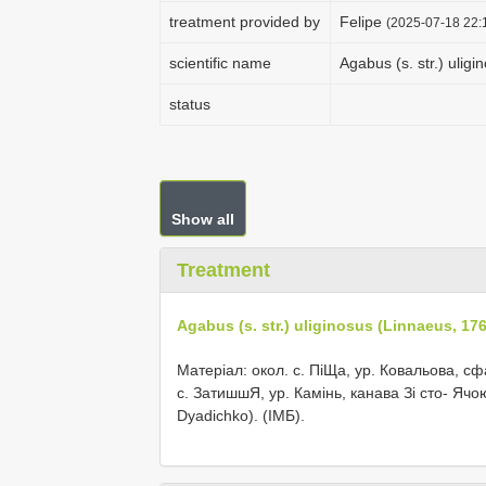
treatment provided by
Felipe
(2025-07-18 22:1
scientific name
Agabus (s. str.) ulig
status
Show all
Treatment
Agabus (s. str.) uliginosus (Linnaeus, 17
Матеріал: окол. с. ПіЩа, ур. Ковальова, сф
с. ЗатишшЯ, ур. Камінь, канава Зі сто- Ячою
Dyadichko). (ІМБ).