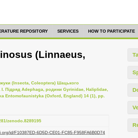
TERATURE REPOSITORY
SERVICES
HOW TO PARTICIPATE
iginosus (Linnaeus,
T
S
 жуки (Insecta, Coleoptera) Шацького
. Підряд Adephaga, родини Gyrinidae, Haliplidae,
D
ka Entomofaunistyka (Oxford, England) 14 (1), pp.
Ve
5281/zenodo.8289195
R
lazi.org/id/F10387ED-6D5D-CE01-FC85-F958FA6B0D74