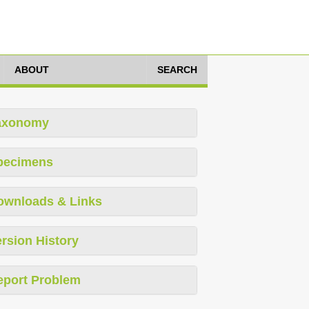
ABOUT
SEARCH
axonomy
pecimens
ownloads & Links
rsion History
eport Problem