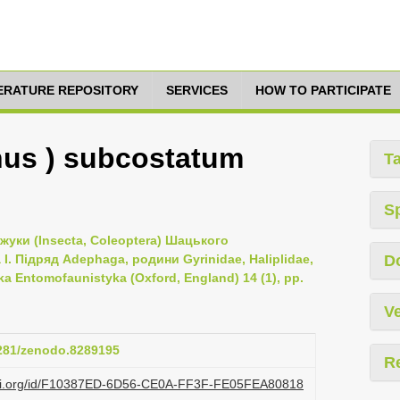
TERATURE REPOSITORY
SERVICES
HOW TO PARTICIPATE
hus ) subcostatum
T
S
 жуки (Insecta, Coleoptera) Шацького
. Підряд Adephaga, родини Gyrinidae, Haliplidae,
D
ka Entomofaunistyka (Oxford, England) 14 (1), pp.
Ve
5281/zenodo.8289195
R
lazi.org/id/F10387ED-6D56-CE0A-FF3F-FE05FEA80818