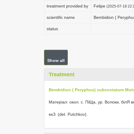
treatment provided by
Felipe
(2025-07-18 22:1
scientific name
Bembidion ( Peryphu
status
Show all
Treatment
Bembidion ( Peryphus) subcostatum Mots
Матеріал: окол. с. ПіЩа, ур. Волоки, білЯ в
екЗ. (det. Putchkov).