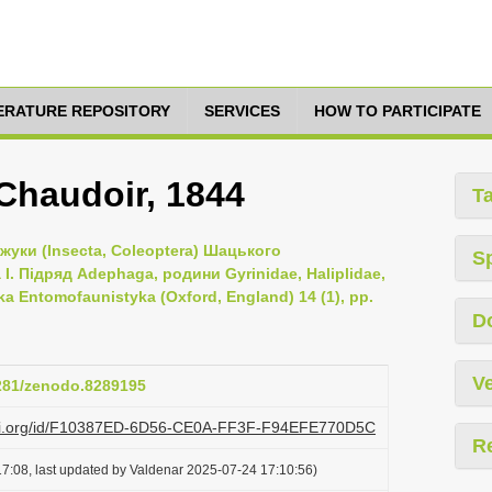
TERATURE REPOSITORY
SERVICES
HOW TO PARTICIPATE
 Chaudoir, 1844
T
 жуки (Insecta, Coleoptera) Шацького
S
. Підряд Adephaga, родини Gyrinidae, Haliplidae,
ka Entomofaunistyka (Oxford, England) 14 (1), pp.
D
Ve
5281/zenodo.8289195
lazi.org/id/F10387ED-6D56-CE0A-FF3F-F94EFE770D5C
R
7:08, last updated by Valdenar 2025-07-24 17:10:56)