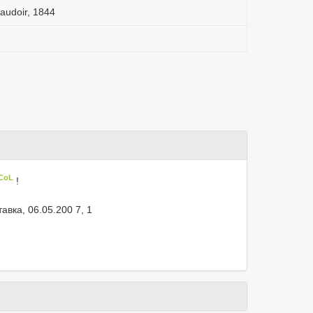
haudoir, 1844
 CoL
!
тавка, 06.05.200 7, 1