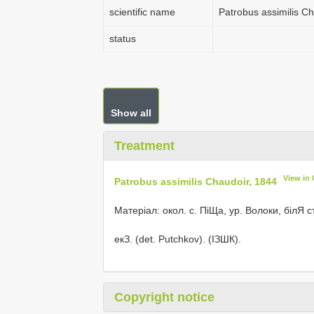
scientific name
Patrobus assimilis C
status
Show all
Treatment
View in
Patrobus assimilis Chaudoir, 1844
Матеріал: окол. с. ПіЩа, ур. Волоки, білЯ с
екЗ. (det. Putchkov). (ІЗШК).
Copyright notice