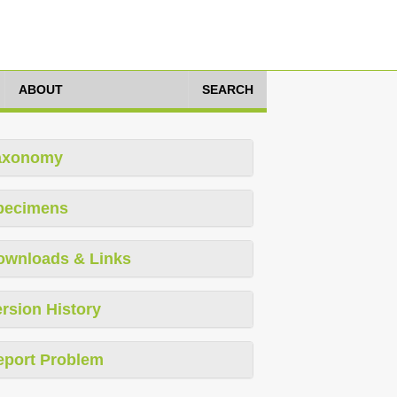
ABOUT
SEARCH
axonomy
pecimens
ownloads & Links
rsion History
eport Problem