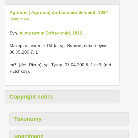
Agonum ( Agonum) duftschmidi Schmidt, 1994
View in CoL
Syn.
A. moestum Duftschmid, 1812
.
Матеріал: окол. с. ПіЩа: ур. Волоки, вологі луки,
06.05.200 7, 1
екЗ. (det. Rizun); ур. Тугор, 07.04.200 8, 1 екЗ. (det.
Putchkov).
Copyright notice
Taxonomy
Specimens