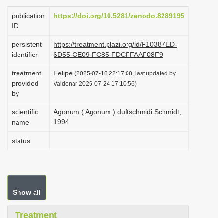
i
publication
https://doi.org/10.5281/zenodo.8289195
o
ID
n
persistent
https://treatment.plazi.org/id/F10387ED-
identifier
6D55-CE09-FC85-FDCFFAAF08F9
treatment
Felipe
(2025-07-18 22:17:08, last updated by
provided
Valdenar 2025-07-24 17:10:56)
by
scientific
Agonum ( Agonum ) duftschmidi Schmidt,
1994
name
status
Show all
Treatment