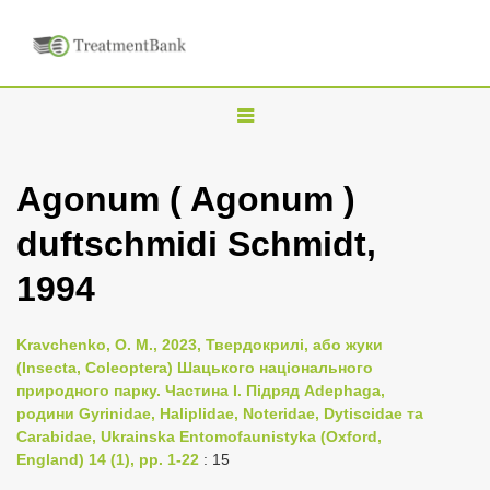
T
o
g
Agonum ( Agonum )
g
duftschmidi Schmidt,
l
e
1994
n
a
Kravchenko, O. M., 2023, Твердокрилі, або жуки
v
(Insecta, Coleoptera) Шацького національного
i
природного парку. Частина I. Підряд Adephaga,
родини Gyrinidae, Haliplidae, Noteridae, Dytiscidae та
g
Carabidae, Ukrainska Entomofaunistyka (Oxford,
a
England) 14 (1), pp. 1-22
: 15
t