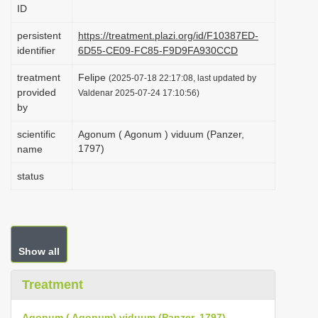
ID
i
o
persistent
https://treatment.plazi.org/id/F10387ED-
identifier
6D55-CE09-FC85-F9D9FA930CCD
n
treatment
Felipe
(2025-07-18 22:17:08, last updated by
provided
Valdenar 2025-07-24 17:10:56)
by
scientific
Agonum ( Agonum ) viduum (Panzer,
1797)
name
status
Show all
Treatment
Agonum ( Agonum) viduum (Panzer, 1797)