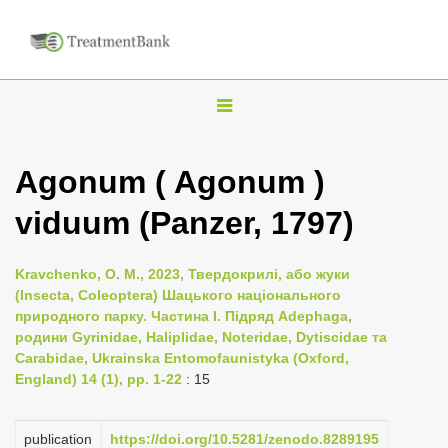
T
o
g
Agonum ( Agonum )
g
viduum (Panzer, 1797)
l
e
n
Kravchenko, O. M., 2023, Твердокрилі, або жуки
(Insecta, Coleoptera) Шацького національного
a
природного парку. Частина I. Підряд Adephaga,
v
родини Gyrinidae, Haliplidae, Noteridae, Dytiscidae та
i
Carabidae, Ukrainska Entomofaunistyka (Oxford,
England) 14 (1), pp. 1-22
: 15
g
a
publication
https://doi.org/10.5281/zenodo.8289195
t