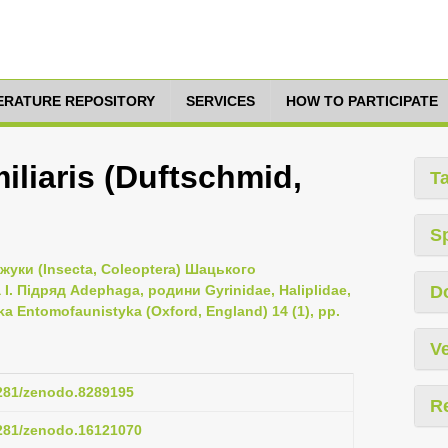
TERATURE REPOSITORY
SERVICES
HOW TO PARTICIPATE
iliaris (Duftschmid,
T
S
 жуки (Insecta, Coleoptera) Шацького
. Підряд Adephaga, родини Gyrinidae, Haliplidae,
D
ka Entomofaunistyka (Oxford, England) 14 (1), pp.
Ve
5281/zenodo.8289195
R
5281/zenodo.16121070