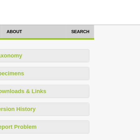
ABOUT
SEARCH
axonomy
pecimens
ownloads & Links
rsion History
eport Problem