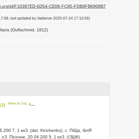
lazi.org/id/F10387ED-6D54-CE08-FC85-FDB9FB6908B7
7:08, last updated by Valdenar 2025-07-24 17:10:56)
liaris (Duftschmid, 1812)
View in CoL
12)
*—
.200 7, 1 екЗ. (det. Kirichenko); с. ПіЩа, білЯ
 оЗ. Пісочне, 20.04.200 9, 1 екЗ. (ІЗШК).