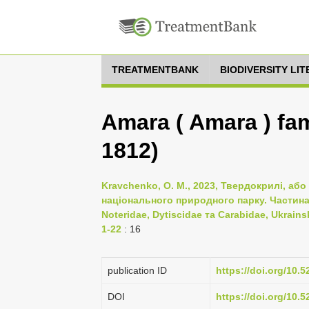
TREATMENTBANK
BIODIVERSITY LI
Amara ( Amara ) fam
1812)
Kravchenko, O. M., 2023, Твердокрилі, або
національного природного парку. Частина I
Noteridae, Dytiscidae та Carabidae, Ukrains
1-22
: 16
publication ID
https://doi.org/10.
DOI
https://doi.org/10.