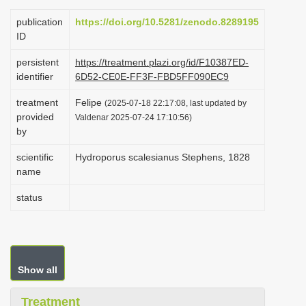
i
publication
https://doi.org/10.5281/zenodo.8289195
o
ID
n
persistent
https://treatment.plazi.org/id/F10387ED-
identifier
6D52-CE0E-FF3F-FBD5FF090EC9
treatment
Felipe
(2025-07-18 22:17:08, last updated by
provided
Valdenar 2025-07-24 17:10:56)
by
scientific
Hydroporus scalesianus Stephens, 1828
name
status
Show all
Treatment