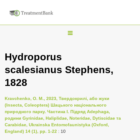
T
o
g
Hydroporus
g
scalesianus Stephens,
l
e
1828
n
a
Kravchenko, O. M., 2023, Твердокрилі, або жуки
v
(Insecta, Coleoptera) Шацького національного
i
природного парку. Частина I. Підряд Adephaga,
родини Gyrinidae, Haliplidae, Noteridae, Dytiscidae та
g
Carabidae, Ukrainska Entomofaunistyka (Oxford,
a
England) 14 (1), pp. 1-22
: 10
t