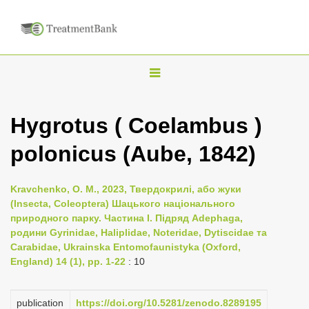
T
o
g
Hygrotus ( Coelambus )
g
polonicus (Aube, 1842)
l
e
n
Kravchenko, O. M., 2023, Твердокрилі, або жуки
(Insecta, Coleoptera) Шацького національного
a
природного парку. Частина I. Підряд Adephaga,
v
родини Gyrinidae, Haliplidae, Noteridae, Dytiscidae та
i
Carabidae, Ukrainska Entomofaunistyka (Oxford,
England) 14 (1), pp. 1-22
: 10
g
a
publication
https://doi.org/10.5281/zenodo.8289195
t