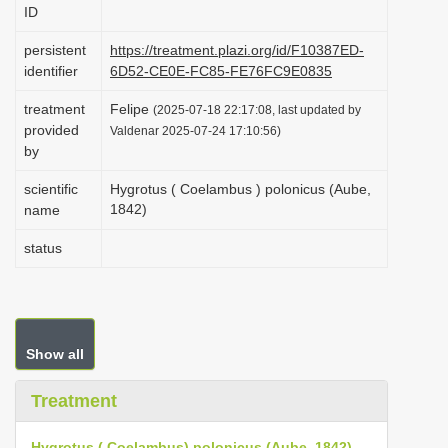
ID
i
o
persistent
https://treatment.plazi.org/id/F10387ED-
identifier
6D52-CE0E-FC85-FE76FC9E0835
n
treatment
Felipe
(2025-07-18 22:17:08, last updated by
provided
Valdenar 2025-07-24 17:10:56)
by
scientific
Hygrotus ( Coelambus ) polonicus (Aube,
1842)
name
status
Show all
Treatment
Hygrotus ( Coelambus) polonicus (Aube, 1842)