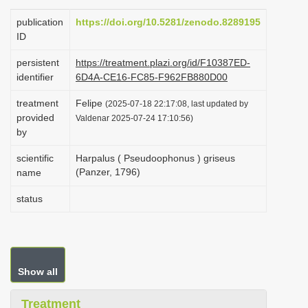
i
publication
https://doi.org/10.5281/zenodo.8289195
o
ID
n
persistent
https://treatment.plazi.org/id/F10387ED-
identifier
6D4A-CE16-FC85-F962FB880D00
treatment
Felipe
(2025-07-18 22:17:08, last updated by
provided
Valdenar 2025-07-24 17:10:56)
by
scientific
Harpalus ( Pseudoophonus ) griseus
(Panzer, 1796)
name
status
Show all
Treatment