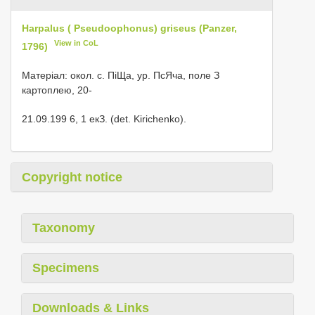
Harpalus ( Pseudoophonus) griseus (Panzer,
View in CoL
1796)
Матеріал: окол. с. ПіЩа, ур. ПсЯча, поле З
картоплею, 20-
21.09.199 6, 1 екЗ. (det. Kirichenko).
Copyright notice
Taxonomy
Specimens
Downloads & Links