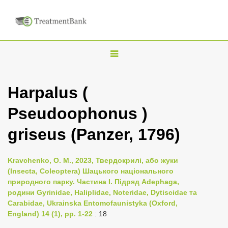
T
o
g
Harpalus (
g
Pseudoophonus )
l
e
griseus (Panzer, 1796)
n
a
Kravchenko, O. M., 2023, Твердокрилі, або жуки
v
(Insecta, Coleoptera) Шацького національного
i
природного парку. Частина I. Підряд Adephaga,
родини Gyrinidae, Haliplidae, Noteridae, Dytiscidae та
g
Carabidae, Ukrainska Entomofaunistyka (Oxford,
a
England) 14 (1), pp. 1-22
: 18
t