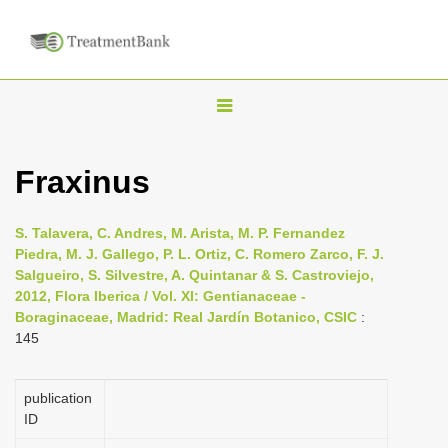
T
o
g
Fraxinus
g
l
S. Talavera, C. Andres, M. Arista, M. P. Fernandez
e
Piedra, M. J. Gallego, P. L. Ortiz, C. Romero Zarco, F. J.
n
Salgueiro, S. Silvestre, A. Quintanar & S. Castroviejo,
2012, Flora Iberica / Vol. XI: Gentianaceae -
a
Boraginaceae, Madrid: Real Jardín Botanico, CSIC
:
v
145
i
g
publication
a
ID
t