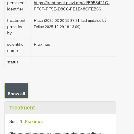
persistent
https://treatment.plazi.org/id/E958421C-
i
identifier
FF6F-FF5E-D8C6-FE1E48CFEB66
o
treatment
Plazi
(2025-03-20 15:37:21, last updated by
n
provided
Felipe 2025-12-29 18:13:09)
by
scientific
Fraxinus
name
status
Show all
Treatment
Sect. 1.
Fraxinus
Plantas polígamas, a veces con pies masculinos.