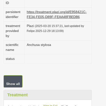
ID
i
o
persistent
https://treatment.plazi.org/id/E958421C-
identifier
FE34-FE05-D89F-FEAA48FBEDB6
n
treatment
Plazi
(2025-03-20 15:37:21, last updated by
provided
Felipe 2025-12-29 18:13:09)
by
scientific
Anchusa stylosa
name
status
Show all
Treatment
View in CoL