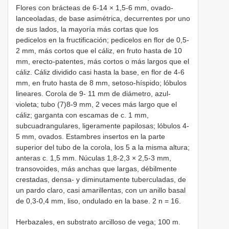
Flores con brácteas de 6-14 × 1,5-6 mm, ovado-
lanceoladas, de base asimétrica, decurrentes por uno
de sus lados, la mayoría más cortas que los
pedicelos en la fructificación; pedicelos en flor de 0,5-
2 mm, más cortos que el cáliz, en fruto hasta de 10
mm, erecto-patentes, más cortos o más largos que el
cáliz. Cáliz dividido casi hasta la base, en flor de 4-6
mm, en fruto hasta de 8 mm, setoso-híspido; lóbulos
lineares. Corola de 9- 11 mm de diámetro, azul-
violeta; tubo (7)8-9 mm, 2 veces más largo que el
cáliz; garganta con escamas de c. 1 mm,
subcuadrangulares, ligeramente papilosas; lóbulos 4-
5 mm, ovados. Estambres insertos en la parte
superior del tubo de la corola, los 5 a la misma altura;
anteras c. 1,5 mm. Núculas 1,8-2,3 × 2,5-3 mm,
transovoides, más anchas que largas, débilmente
crestadas, densa- y diminutamente tuberculadas, de
un pardo claro, casi amarillentas, con un anillo basal
de 0,3-0,4 mm, liso, ondulado en la base. 2 n = 16.
Herbazales, en substrato arcilloso de vega; 100 m.