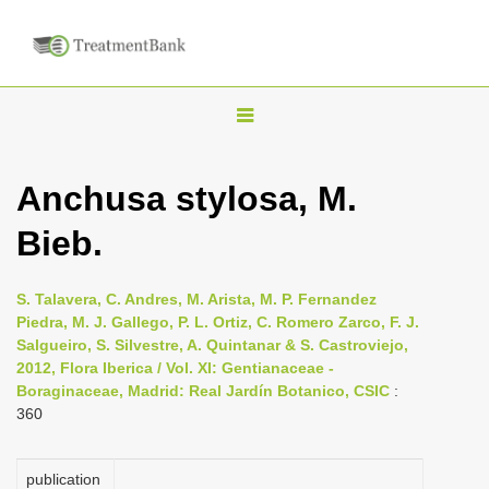
T
o
g
Anchusa stylosa, M.
g
Bieb.
l
e
n
S. Talavera, C. Andres, M. Arista, M. P. Fernandez
Piedra, M. J. Gallego, P. L. Ortiz, C. Romero Zarco, F. J.
a
Salgueiro, S. Silvestre, A. Quintanar & S. Castroviejo,
v
2012, Flora Iberica / Vol. XI: Gentianaceae -
i
Boraginaceae, Madrid: Real Jardín Botanico, CSIC
:
360
g
a
publication
t