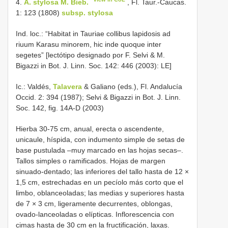
4.
A. stylosa M. Bieb.
, Fl. Taur.-Caucas.
1: 123 (1808)
subsp. stylosa
Ind. loc.: “Habitat in Tauriae collibus lapidosis ad
riuum Karasu minorem, hic inde quoque inter
segetes” [lectótipo designado por F. Selvi & M.
Bigazzi in Bot. J. Linn. Soc. 142: 446 (2003): LE]
Ic.: Valdés,
Talavera
& Galiano (eds.), Fl. Andalucía
Occid. 2: 394 (1987); Selvi & Bigazzi in Bot. J. Linn.
Soc. 142, fig. 14A-D (2003)
Hierba 30-75 cm, anual, erecta o ascendente,
unicaule, híspida, con indumento simple de setas de
base pustulada –muy marcado en las hojas secas–.
Tallos simples o ramificados. Hojas de margen
sinuado-dentado; las inferiores del tallo hasta de 12 ×
1,5 cm, estrechadas en un pecíolo más corto que el
limbo, oblanceoladas; las medias y superiores hasta
de 7 × 3 cm, ligeramente decurrentes, oblongas,
ovado-lanceoladas o elípticas. Inflorescencia con
cimas hasta de 30 cm en la fructificación, laxas.