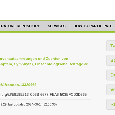
TERATURE REPOSITORY
SERVICES
HOW TO PARTICIPATE
T
e Larvenaufsammlungen und Zuchten von
S
ptera, Symphyta), Linzer biologische Beiträge 38
D
5281/zenodo.13320469
Ve
lazi.org/id/E819E313-C03B-6677-FEA8-503BFCD3D365
R
9:29, last updated 2024-08-14 12:05:30)