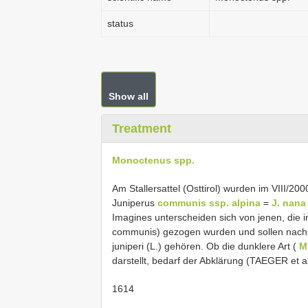
status
Show all
Treatment
Monoctenus spp.
Am Stallersattel (Osttirol) wurden im VIII/2
Juniperus
communis ssp. alpina
=
J. nana
Imagines unterscheiden sich von jenen, die 
communis) gezogen wurden und sollen nach S.M
juniperi (L.) gehören. Ob die dunklere Art (
M
darstellt, bedarf der Abklärung (TAEGER et a
1614