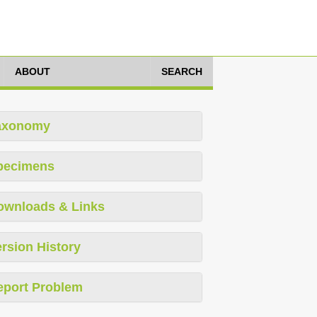
ABOUT
SEARCH
axonomy
pecimens
ownloads & Links
rsion History
eport Problem