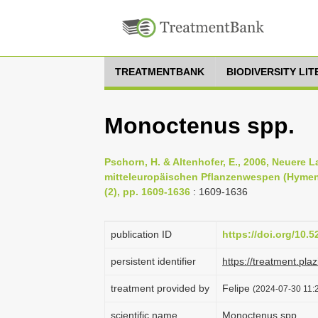
TREATMENTBANK
BIODIVERSITY LI
Monoctenus spp.
Pschorn, H. & Altenhofer, E., 2006, Neuer
mitteleuropäischen Pflanzenwespen (Hymeno
(2), pp. 1609-1636
: 1609-1636
publication ID
https://doi.org/10.
persistent identifier
https://treatment.p
treatment provided by
Felipe
(2024-07-30 11:2
scientific name
Monoctenus spp.