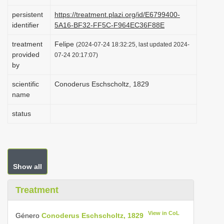
i
persistent
https://treatment.plazi.org/id/E6799400-
o
identifier
5A16-BF32-FF5C-F964EC36F88E
n
treatment
Felipe
(2024-07-24 18:32:25, last updated 2024-
provided
07-24 20:17:07)
by
scientific
Conoderus Eschscholtz, 1829
name
status
Show all
Treatment
View in CoL
Género
Conoderus Eschscholtz, 1829