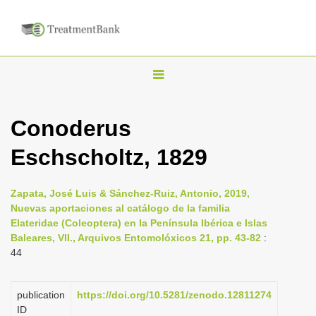
T
o
g
Conoderus
g
Eschscholtz, 1829
l
e
n
Zapata, José Luis & Sánchez-Ruiz, Antonio, 2019,
Nuevas aportaciones al catálogo de la familia
a
Elateridae (Coleoptera) en la Península Ibérica e Islas
v
Baleares, VII., Arquivos Entomolóxicos 21, pp. 43-82
:
i
44
g
a
publication
https://doi.org/10.5281/zenodo.12811274
ID
t