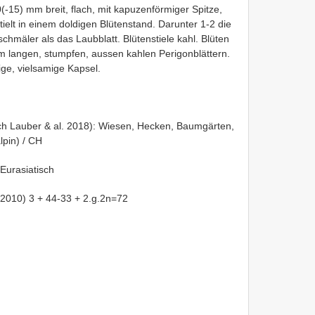
10(-15) mm breit, flach, mit kapuzenförmiger Spitze,
ielt in einem doldigen Blütenstand. Darunter 1-2 die
chmäler als das Laubblatt. Blütenstiele kahl. Blüten
cm langen, stumpfen, aussen kahlen Perigonblättern.
rige, vielsamige Kapsel.
ach Lauber & al. 2018): Wiesen, Hecken, Baumgärten,
lpin) / CH
 Eurasiatisch
 2010) 3 + 44-33 + 2.g.2n=72