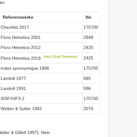
ken
Referenzwerke
No
Checklist 2017
175700
Flora Helvetica 2001
2849
Flora Helvetica 2012
2425
View Cited Treatment
2425
Flora Helvetica 2018
Index synonymique 1996
175700
Landolt 1977
685
Landolt 1991
596
SISF/ISFS 2
175700
Welten & Sutter 1982
2070
lter & Gillett 1997): Nein