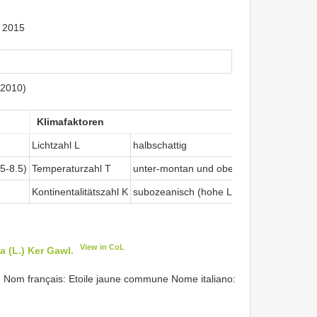
 2015
(2010)
Klimafaktoren
Lichtzahl L
halbschattig
.5-8.5)
Temperaturzahl T
unter-montan und ober-kollin
Kontinentalitätszahl K
subozeanisch (hohe Luftfeuchtigkeit, g
View in CoL
a (L.) Ker Gawl.
Nom français: Etoile jaune commune Nome italiano: