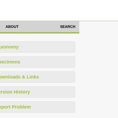
ABOUT
SEARCH
axonomy
pecimens
ownloads & Links
rsion History
eport Problem