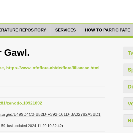
TERATURE REPOSITORY
SERVICES
HOW TO PARTICIPATE
r Gawl.
T
ae, https://www.infoflora.ch/de/flora/liliaceae.html
S
D
5281/zenodo.10921892
Ve
lazi.org/id/E499D4C0-B52D-F392-161D-BA02782A3BD1
R
:59, last updated 2024-11-29 10:32:42)