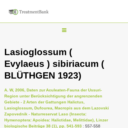
T
o
g
Lasioglossum (
g
Evylaeus ) sibiriacum (
l
e
BLÜTHGEN 1923)
n
a
A. W, 2006, Daten zur Aculeaten-Fauna der Ussuri-
v
Region unter Berücksichtigung der angrenzenden
i
Gebiete - 2 Arten der Gattungen Halictus,
Lasioglossum, Dufourea, Macropis aus dem Lazovski
g
Zapovednik - Naturreservat Laso (Insecta:
a
Hymenoptera: Apoidea: Halictidae, Melittidae), Linzer
t
biologische Beiträge 38 (1), pp. 541-593
: 557-558