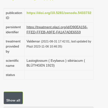
i
o
publication
https://doi.org/10.5281/zenodo.5433732
ID
n
persistent
https://treatment.plazi.org/id/D90EA156-
identifier
FFED-FFEB-A9FE-FA1A7ADE6559
treatment
Valdenar
(2021-08-31 17:42:01, last updated by
provided
Plazi 2023-11-06 10:46:35)
by
scientific
Lasioglossum ( Evylaeus ) sibiriacum (
BLÜTHGEN 1923)
name
status
Show all