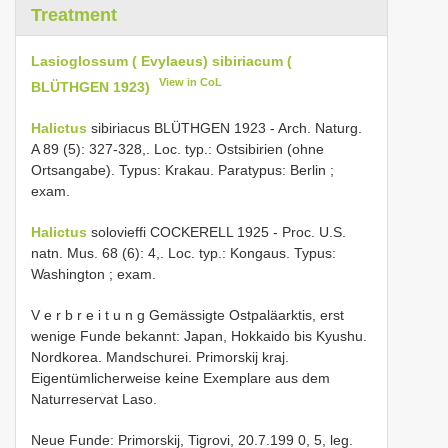
Treatment
Lasioglossum ( Evylaeus) sibiriacum (
View in CoL
BLÜTHGEN 1923)
Halictus
sibiriacus
BLÜTHGEN 1923 - Arch. Naturg.
A 89 (5): 327-328,. Loc. typ.: Ostsibirien (ohne
Ortsangabe). Typus: Krakau. Paratypus: Berlin
;
exam.
Halictus
solovieffi
COCKERELL 1925 - Proc. U.S.
natn. Mus. 68 (6): 4,. Loc. typ.: Kongaus. Typus:
Washington
; exam.
V e r b r e i t u n g Gemässigte Ostpaläarktis, erst
wenige Funde bekannt: Japan, Hokkaido bis Kyushu.
Nordkorea. Mandschurei. Primorskij kraj.
Eigentümlicherweise keine Exemplare aus dem
Naturreservat Laso.
Neue Funde: Primorskij, Tigrovi, 20.7.199 0, 5, leg.