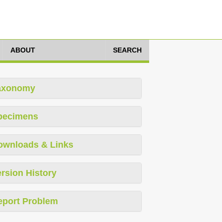
ABOUT
SEARCH
axonomy
pecimens
ownloads & Links
rsion History
eport Problem