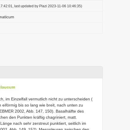
7:42:01, last updated by Plazi 2023-11-06 10:46:35)
maticum
eglaucum
, im Einzelfall vermutlich nicht zu unterscheiden (
eiförmig bis so lang wie breit, nach unten zu
 ( EBMER 2002, Abb. 147, 150). Basalhälfte des
en den Punkten kräftig chagriniert, matt.
änge nach sehr zerstreut punktiert, seitlich im
 2002, Abb. 149, 152). Mesopleuren zwischen den