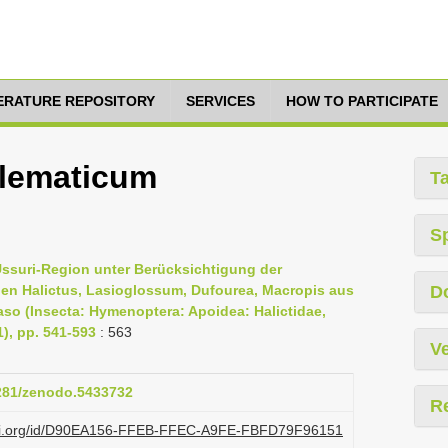
TERATURE REPOSITORY
SERVICES
HOW TO PARTICIPATE
lematicum
T
S
Ussuri-Region unter Berücksichtigung der
gen Halictus, Lasioglossum, Dufourea, Macropis aus
D
so (Insecta: Hymenoptera: Apoidea: Halictidae,
1), pp. 541-593
: 563
Ve
5281/zenodo.5433732
R
lazi.org/id/D90EA156-FFEB-FFEC-A9FE-FBFD79F96151