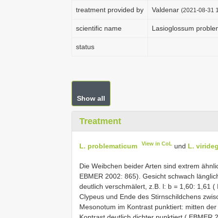
treatment provided by
Valdenar
(2021-08-31 1
scientific name
Lasioglossum proble
status
Show all
Treatment
View in CoL
L. problematicum
und
L. virid
Die Weibchen beider Arten sind extrem ähnlich
EBMER 2002: 865). Gesicht schwach länglich 
deutlich verschmälert, z.B. l: b = 1,60: 1,61
Clypeus und Ende des Stirnschildchens zwisch
Mesonotum im Kontrast punktiert: mitten der L
Kontrast deutlich dichter punktiert ( EBMER