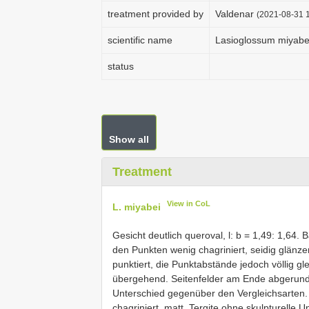
treatment provided by
Valdenar
(2021-08-31 1
scientific name
Lasioglossum miyabe
status
Show all
Treatment
View in CoL
L. miyabei
Gesicht deutlich queroval, l: b = 1,49: 1,64.
den Punkten wenig chagriniert, seidig glänz
punktiert, die Punktabstände jedoch völlig gl
übergehend. Seitenfelder am Ende abgerunde
Unterschied gegenüber den Vergleichsarten
chagriniert, matt. Tergite ohne skulpturelle 