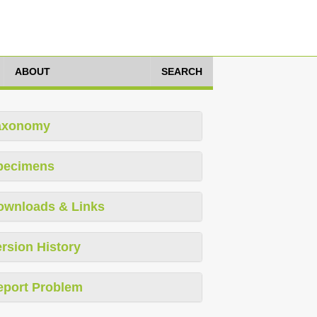
ABOUT
SEARCH
axonomy
pecimens
ownloads & Links
rsion History
eport Problem