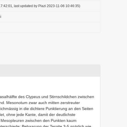
7:42:01, last updated by Plazi 2023-11-06 10:46:35)
i
 Basalhälfte des Clypeus und Stirnschildchen zwischen
end. Mesonotum zwar auch mitten zerstreuter
eichmässig in die dichtere Punktierung an den Seiten
t, ohne jede Kante, damit der deutlichste
. Mesopleuren zwischen den Punkten kaum
Unterschiede; Behaarung der Tergite 3-5 spärlich wie