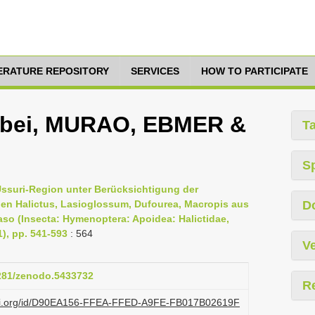
TERATURE REPOSITORY
SERVICES
HOW TO PARTICIPATE
abei, MURAO, EBMER &
T
S
Ussuri-Region unter Berücksichtigung der
gen Halictus, Lasioglossum, Dufourea, Macropis aus
D
so (Insecta: Hymenoptera: Apoidea: Halictidae,
1), pp. 541-593
: 564
Ve
5281/zenodo.5433732
R
lazi.org/id/D90EA156-FFEA-FFED-A9FE-FB017B02619F