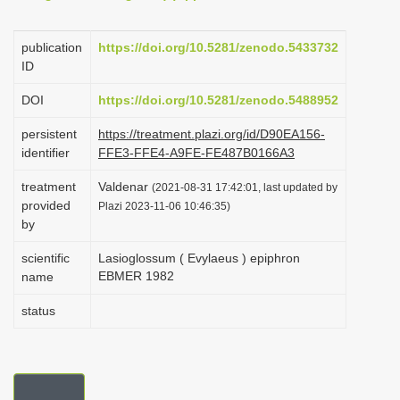
i
o
publication
https://doi.org/10.5281/zenodo.5433732
ID
n
DOI
https://doi.org/10.5281/zenodo.5488952
persistent
https://treatment.plazi.org/id/D90EA156-
identifier
FFE3-FFE4-A9FE-FE487B0166A3
treatment
Valdenar
(2021-08-31 17:42:01, last updated by
provided
Plazi 2023-11-06 10:46:35)
by
scientific
Lasioglossum ( Evylaeus ) epiphron
EBMER 1982
name
status