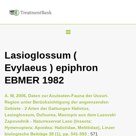
T
o
g
Lasioglossum (
g
Evylaeus ) epiphron
l
e
EBMER 1982
n
a
A. W, 2006, Daten zur Aculeaten-Fauna der Ussuri-
v
Region unter Berücksichtigung der angrenzenden
i
Gebiete - 2 Arten der Gattungen Halictus,
Lasioglossum, Dufourea, Macropis aus dem Lazovski
g
Zapovednik - Naturreservat Laso (Insecta:
a
Hymenoptera: Apoidea: Halictidae, Melittidae), Linzer
t
biologische Beiträge 38 (1), pp. 541-593
: 571