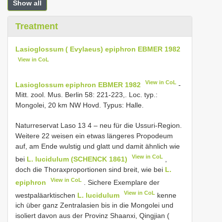
Show all
Treatment
Lasioglossum ( Evylaeus) epiphron EBMER 1982
View in CoL
View in CoL
Lasioglossum epiphron EBMER 1982
-
Mitt. zool. Mus. Berlin 58: 221-223,. Loc. typ.:
Mongolei, 20 km NW Hovd. Typus: Halle.
Naturreservat Laso 13 4 – neu für die Ussuri-Region.
Weitere 22 weisen ein etwas längeres Propodeum
auf, am Ende wulstig und glatt und damit ähnlich wie
View in CoL
bei
L. lucidulum (SCHENCK 1861)
,
doch die Thoraxproportionen sind breit, wie bei
L.
View in CoL
epiphron
. Sichere Exemplare der
View in CoL
westpaläarktischen
L. lucidulum
kenne
ich über ganz Zentralasien bis in die Mongolei und
isoliert davon aus der Provinz Shaanxi, Qingjian (