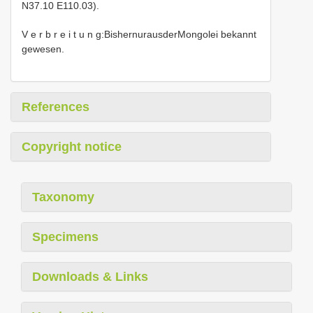
N37.10 E110.03).
V e r b r e i t u n g:BishernurausderMongolei bekannt
gewesen.
References
Copyright notice
Taxonomy
Specimens
Downloads & Links