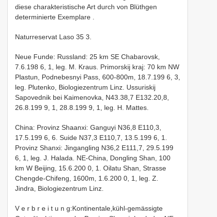
diese charakteristische Art durch von Blüthgen
determinierte Exemplare
.
Naturreservat Laso 35 3.
Neue Funde: Russland: 25 km SE Chabarovsk,
7.6.198 6, 1, leg. M. Kraus. Primorskij kraj: 70 km NW
Plastun, Podnebesnyi Pass, 600-800m, 18.7.199 6, 3,
leg. Plutenko, Biologiezentrum Linz. Ussuriskij
Sapovednik bei Kaimenovka, N43.38,7 E132.20,8,
26.8.199 9, 1, 28.8.199 9, 1, leg. H. Mattes.
China: Provinz Shaanxi: Ganguyi N36,8 E110,3,
17.5.199 6, 6. Suide N37,3 E110,7, 13.5.199 6, 1.
Provinz Shanxi: Jingangling N36,2 E111,7, 29.5.199
6, 1, leg. J. Halada. NE-China, Dongling Shan, 100
km W Beijing, 15.6.200 0, 1. Oilatu Shan, Strasse
Chengde-Chifeng, 1600m, 1.6.200 0, 1, leg. Z.
Jindra, Biologiezentrum Linz.
V e r b r e i t u n g:Kontinentale,kühl-gemässigte