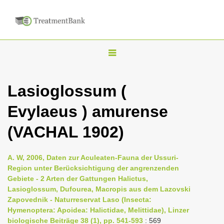
T
o
g
Lasioglossum (
g
Evylaeus ) amurense
l
e
(VACHAL 1902)
n
a
A. W, 2006, Daten zur Aculeaten-Fauna der Ussuri-
v
Region unter Berücksichtigung der angrenzenden
i
Gebiete - 2 Arten der Gattungen Halictus,
Lasioglossum, Dufourea, Macropis aus dem Lazovski
g
Zapovednik - Naturreservat Laso (Insecta:
a
Hymenoptera: Apoidea: Halictidae, Melittidae), Linzer
t
biologische Beiträge 38 (1), pp. 541-593
: 569