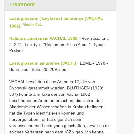
Treatment
Lasioglossum ( Evylaeus) amurense (VACHAL
View in CoL
1902)
Halictus amurensis VACHAL 1902
- Rev. russ. Ent.
2: 227,. Loc. typ.: "Region am Fluss Amur ". Typus:
Krakau.
Lasioglossum amurense (VACH.)
; EBMER 1978 -
Bonn. zool. Beitr. 29: 209, neu.
VACHAL beschrieb diese Art nach 12, die von
Dybowski gesammelt wurden. BLÜTHGEN (1923:
307) konnte alle Taxa der von Vachal 1902
beschriebenen Arten untersuchen, die sich in der
Akademie der Wissenschaften in Krakau befinden,
hat die Typen identifizieren können und
hervorgehoben
;
er hat eigentlich sehr
vorausschauend Lectotypen geschaffen, bevor es ein
solches Verfahren nach dem ICZN gab. Ich kenne