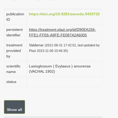
i
o
publication
https://doi.org/10.5281/zenodo.5433732
ID
n
persistent
https://treatment.plazi.org/id/D90EA156-
identifier
FFE1-FFE6-A9FE-FE087A2A6005
treatment
Valdenar
(2021-08-31 17:42:01, last updated by
provided
Plazi 2023-11-06 10:46:35)
by
scientific
Lasioglossum ( Evylaeus ) amurense
(VACHAL 1902)
name
status
Show all