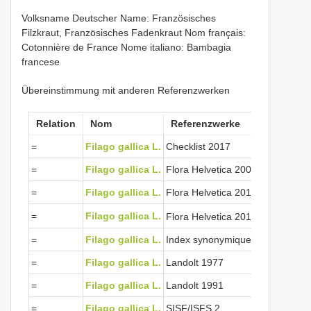
Volksname Deutscher Name: Französisches
Filzkraut, Französisches Fadenkraut Nom français:
Cotonnière de France Nome italiano: Bambagia
francese
Übereinstimmung mit anderen Referenzwerken
Relation
Nom
Referenzwerke
=
Filago gallica L.
Checklist 2017
=
Filago gallica L.
Flora Helvetica 2001
=
Filago gallica L.
Flora Helvetica 2012
View Cited T
=
Filago gallica L.
Flora Helvetica 2018
=
Filago gallica L.
Index synonymique 1996
=
Filago gallica L.
Landolt 1977
=
Filago gallica L.
Landolt 1991
=
Filago gallica L.
SISF/ISFS 2