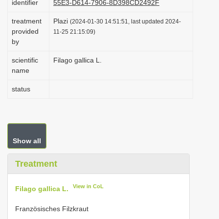
identifier
55E3-D614-7906-8D398CD2492F
i
treatment
Plazi
(2024-01-30 14:51:51, last updated 2024-
o
provided
11-25 21:15:09)
n
by
scientific
Filago gallica L.
name
status
Show all
Treatment
View in CoL
Filago gallica L.
Französisches Filzkraut