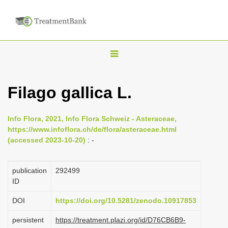
T
o
g
Filago gallica L.
g
l
Info Flora, 2021, Info Flora Schweiz - Asteraceae,
e
https://www.infoflora.ch/de/flora/asteraceae.html
n
(accessed 2023-10-20)
: -
a
v
publication
292499
i
ID
g
DOI
https://doi.org/10.5281/zenodo.10917853
a
persistent
https://treatment.plazi.org/id/D76CB6B9-
t