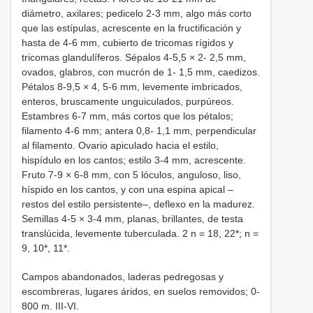
diámetro, axilares; pedicelo 2-3 mm, algo más corto
que las estípulas, acrescente en la fructificación y
hasta de 4-6 mm, cubierto de tricomas rígidos y
tricomas glandulíferos. Sépalos 4-5,5 × 2- 2,5 mm,
ovados, glabros, con mucrón de 1- 1,5 mm, caedizos.
Pétalos 8-9,5 × 4, 5-6 mm, levemente imbricados,
enteros, bruscamente unguiculados, purpúreos.
Estambres 6-7 mm, más cortos que los pétalos;
filamento 4-6 mm; antera 0,8- 1,1 mm, perpendicular
al filamento. Ovario apiculado hacia el estilo,
hispídulo en los cantos; estilo 3-4 mm, acrescente.
Fruto 7-9 × 6-8 mm, con 5 lóculos, anguloso, liso,
híspido en los cantos, y con una espina apical –
restos del estilo persistente–, deflexo en la madurez.
Semillas 4-5 × 3-4 mm, planas, brillantes, de testa
translúcida, levemente tuberculada. 2 n = 18, 22*; n =
9, 10*, 11*.
Campos abandonados, laderas pedregosas y
escombreras, lugares áridos, en suelos removidos; 0-
800 m. III-VI.