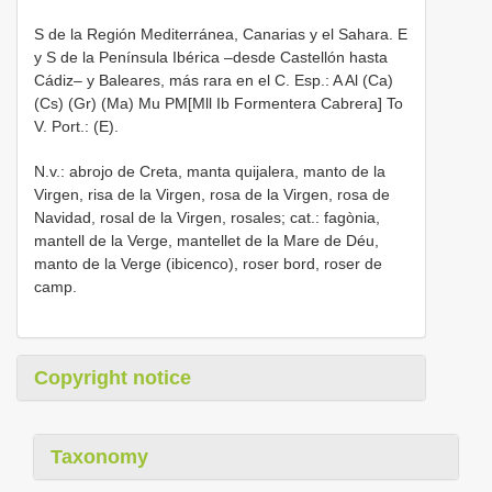
S de la Región Mediterránea, Canarias y el Sahara. E
y S de la Península Ibérica –desde Castellón hasta
Cádiz– y Baleares, más rara en el C. Esp.: A Al (Ca)
(Cs) (Gr) (Ma) Mu PM[Mll Ib Formentera Cabrera] To
V. Port.: (E).
N.v.: abrojo de Creta, manta quijalera, manto de la
Virgen, risa de la Virgen, rosa de la Virgen, rosa de
Navidad, rosal de la Virgen, rosales; cat.: fagònia,
mantell de la Verge, mantellet de la Mare de Déu,
manto de la Verge (ibicenco), roser bord, roser de
camp.
Copyright notice
Taxonomy