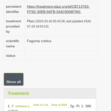
i
persistent
https://treatment.plazi.org/id/CB713763-
identifier
FF5E-30EB-56FB-344C9008F991
o
n
treatment
Plazi
(2025-03-20 05:43:36, last updated 2026-
provided
07-29 18:54:23)
by
scientific
Fagonia cretica
name
status
Show all
Treatment
View in CoL
View at ENA
1.
F. cretica L.
, Sp. Pl. 1: 386