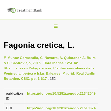
T
o
g
Fagonia cretica, L.
g
l
F. Munoz Garmendia, C. Navarro, A. Quintanar, A. Buira
e
& S. Castroviejo, 2015, Flora Iberica / Vol. IX:
n
Rhamnaceae - Polygalaceae, Plantas vasculares de la
Peninsula Iberica e Islas Baleares, Madrid: Real Jardín
a
Botanico, CSIC, pp. 1-617
: 152
v
i
publication
https://doi.org/10.5281/zenodo.21342049
g
ID
a
DOI
https://doi.org/10.5281/zenodo.21519674
t