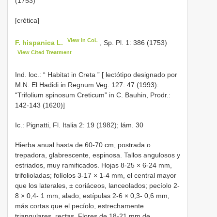
(1753)
[crética]
View in CoL
F. hispanica L.
, Sp. Pl. 1: 386 (1753)
View Cited Treatment
Ind. loc.: “
Habitat in Creta ” [ lectótipo designado por
M.N. El Hadidi in Regnum Veg. 127: 47 (1993):
“Trifolium spinosum Creticum” in C. Bauhin, Prodr.:
142-143 (1620)]
Ic.: Pignatti, Fl. Italia 2: 19 (1982); lám. 30
Hierba anual hasta de 60-70 cm, postrada o
trepadora, glabrescente, espinosa. Tallos angulosos y
estriados, muy ramificados. Hojas 8-25 × 6-24 mm,
trifolioladas; folíolos 3-17 × 1-4 mm, el central mayor
que los laterales, ± coriáceos, lanceolados; pecíolo 2-
8 × 0,4- 1 mm, alado; estípulas 2-6 × 0,3- 0,6 mm,
más cortas que el pecíolo, estrechamente
triangulares, rectas. Flores de 18-21 mm de