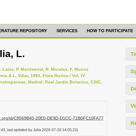
TERATURE REPOSITORY
SERVICES
HOW TO PARTICIPATE
ia, L.
T
 Lainz, P. Montserrat, R. Morales, F. Munoz
S
ra & L. Villar, 1993, Flora Iberica / Vol. IV:
otropaceae, Madrid: Real Jardín Botanico, CSIC,
D
Ve
lazi.org/id/C8569B40-20E0-DE9D-D1CC-71B0FC10FA77
R
43, last updated by Julia 2026-07-20 14:05:23)