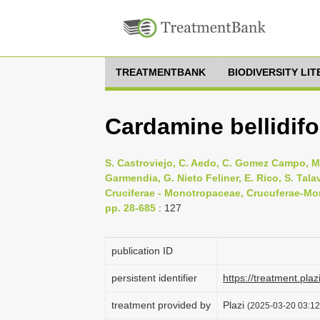
TREATMENTBANK
BIODIVERSITY LI
Cardamine bellidifol
S. Castroviejo, C. Aedo, C. Gomez Campo, M.
Garmendia, G. Nieto Feliner, E. Rico, S. Talave
Cruciferae - Monotropaceae, Crucuferae-Mon
pp. 28-685
: 127
publication ID
persistent identifier
https://treatment.p
treatment provided by
Plazi
(2025-03-20 03:12: