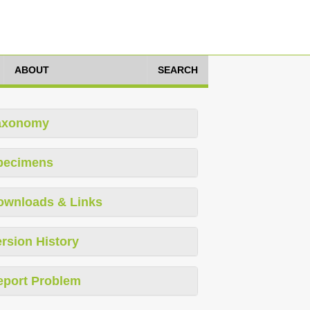
ABOUT
SEARCH
axonomy
pecimens
ownloads & Links
rsion History
eport Problem