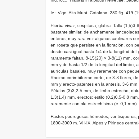
Ind. loc.: “Habitat in alpibus Helvetiae, Saba
Ic.: Vigo, Alta Munt. Catalana: 280 fig. 419 (
Hierba vivaz, cespitosa, glabra. Tallo (1,5)3
bastante similar, de anchamente lanceolada
enteras, muy rara vez algunas caulinares con
en roseta que persiste en la floración, con 
desde casi igual hasta 1/4 de la longitud del p
raramente faltan, 8-15(20) × 3-8(11) mm, c
mm y de hasta 1/2 de la longitud del limbo, a
aurículas basales, muy raramente con peque
Racimo corimbiforme corto, de 3-8 flores, de 
mm y erecto-patentes en la antesis, 3-6 mm y
Pétalos (3)3,2-5 mm, de limbo estrecho, obtu
1,3(1,4) mm, erectos; estilo (0,2)0,5-0,8 mm
raramente con ala estrechísima (c. 0,1 mm). 
Pastos pedregosos húmedos, ventisqueros, p
1800-3000 m. VII-IX. Alpes y Pirineos central