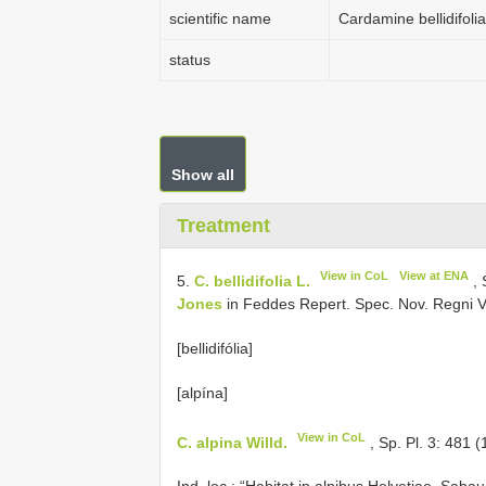
scientific name
Cardamine bellidifolia
status
Show all
Treatment
View in CoL
View at ENA
5.
C. bellidifolia L.
, 
Jones
in Feddes Repert. Spec. Nov. Regni V
[bellidifólia]
[alpína]
View in CoL
C. alpina Willd.
, Sp. Pl. 3: 481 (