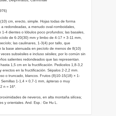
udiae, Delphinatus, Carinthiae”
1976)
-8(10) cm, erecto, simple. Hojas todas de forma
s a redondeadas, a menudo oval-romboidales,
 1-4 dientes o lóbulos poco profundos; las basales,
pecíolo de 6-20(30) mm y limbo de 4-17 × 3-11 mm,
ecíolo; las caulinares, 1-3(4) por tallo, que
on la base atenuada en pecíolo de menos de 8(10)
 veces subsésiles e incluso sésiles; por lo común sin
ños salientes redondeados que las representan.
hasta 1,5 cm en la fructificación. Pedicelos 1,8-3,2
 erectos en la fructificación. Sépalos 2-2,2 mm.
so o truncado, blancos. Frutos (8)10-15(18) × 1-
. Semillas 1-1,4 × 0,7-1 mm, ápteras o muy
2 n = 16*.
roximidades de neveros, en alta montaña silícea;
es y orientales. And. Esp.: Ge Hu L.