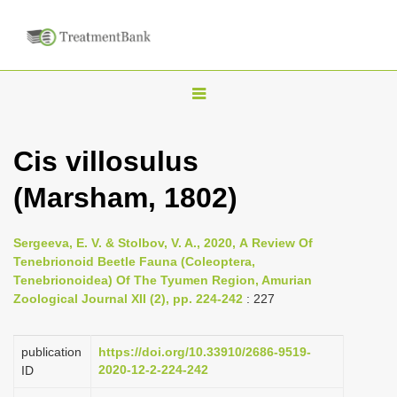
T
o
g
Cis villosulus
g
(Marsham, 1802)
l
e
n
Sergeeva, E. V. & Stolbov, V. A., 2020, А Review Of
Tenebrionoid Beetle Fauna (Coleoptera,
a
Tenebrionoidea) Of The Tyumen Region, Amurian
v
Zoological Journal XII (2), pp. 224-242
: 227
i
g
publication
https://doi.org/10.33910/2686-9519-
a
2020-12-2-224-242
ID
t