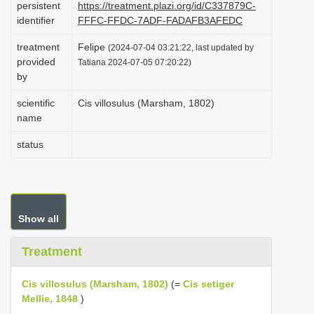
persistent
https://treatment.plazi.org/id/C337879C-
i
identifier
FFFC-FFDC-7ADF-FADAFB3AFEDC
o
treatment
Felipe
(2024-07-04 03:21:22, last updated by
n
provided
Tatiana 2024-07-05 07:20:22)
by
scientific
Cis villosulus (Marsham, 1802)
name
status
Show all
Treatment
Cis villosulus (Marsham, 1802)
(=
Cis setiger
Mellie, 1848
)