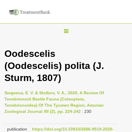
T
o
g
Oodescelis
g
(Oodescelis) polita (J.
l
e
Sturm, 1807)
n
a
Sergeeva, E. V. & Stolbov, V. A., 2020, А Review Of
v
Tenebrionoid Beetle Fauna (Coleoptera,
i
Tenebrionoidea) Of The Tyumen Region, Amurian
Zoological Journal XII (2), pp. 224-242
: 230
g
a
publication
https://doi.org/10.33910/2686-9519-2020-
t