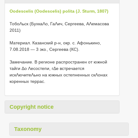
Oodescelis (Oodescelis) polita (J. Sturm, 1807)
ТобоΛьск (БухкаΛо, ГаΛич, Сергеева, АΛемасова
2011)
Материал. Казанский р-н, окр. с. Афонькино,
7.08.2018 — 3 экз., Сергеева (КС).
Замечание. В регионе распространен от южной
тайги Δо Λесостепи, гΔе встречается
искΛючитеΛьно на южных остепненных скΛонах
коренных террас.
Copyright notice
Taxonomy