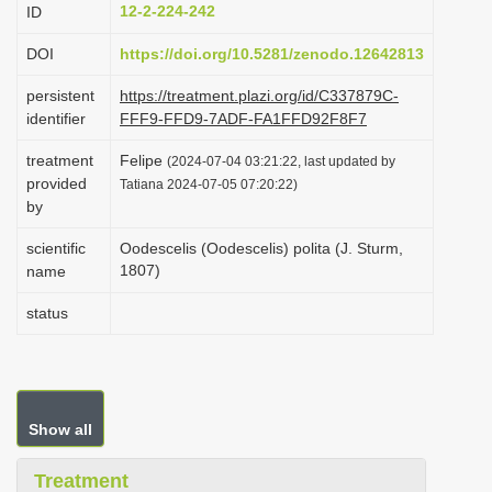
12-2-224-242
ID
i
o
DOI
https://doi.org/10.5281/zenodo.12642813
n
persistent
https://treatment.plazi.org/id/C337879C-
identifier
FFF9-FFD9-7ADF-FA1FFD92F8F7
treatment
Felipe
(2024-07-04 03:21:22, last updated by
provided
Tatiana 2024-07-05 07:20:22)
by
scientific
Oodescelis (Oodescelis) polita (J. Sturm,
1807)
name
status
Show all
Treatment