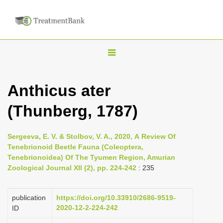
T
o
g
Anthicus ater
g
(Thunberg, 1787)
l
e
n
Sergeeva, E. V. & Stolbov, V. A., 2020, А Review Of
Tenebrionoid Beetle Fauna (Coleoptera,
a
Tenebrionoidea) Of The Tyumen Region, Amurian
v
Zoological Journal XII (2), pp. 224-242
: 235
i
g
publication
https://doi.org/10.33910/2686-9519-
a
2020-12-2-224-242
ID
t