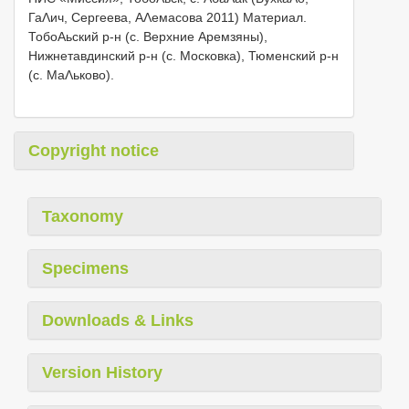
ГаΛич, Сергеева, АΛемасова 2011) Материал.
ТобоΑьский р-н (с. Верхние Аремзяны),
Нижнетавдинский р-н (с. Московка), Тюменский р-н
(с. МаΛьково).
Copyright notice
Taxonomy
Specimens
Downloads & Links
Version History