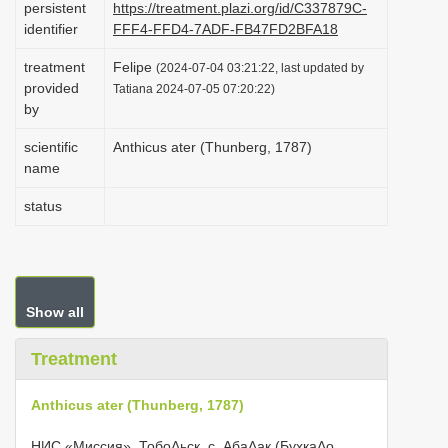
persistent
https://treatment.plazi.org/id/C337879C-
i
identifier
FFF4-FFD4-7ADF-FB47FD2BFA18
o
treatment
Felipe
(2024-07-04 03:21:22, last updated by
n
provided
Tatiana 2024-07-05 07:20:22)
by
scientific
Anthicus ater (Thunberg, 1787)
name
status
Show all
Treatment
Anthicus ater (Thunberg, 1787)
НИС «Миссия», ТобоΛьск, с. АбаΛак (БухкаΛо,