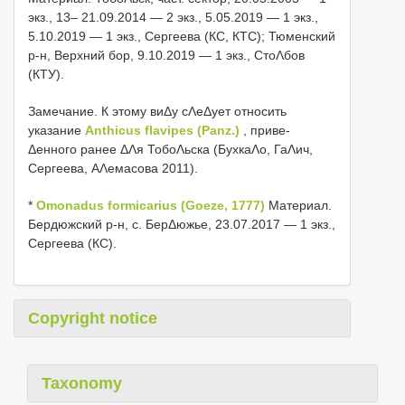
экз., 13– 21.09.2014 — 2 экз., 5.05.2019 — 1 экз.,
5.10.2019 — 1 экз., Сергеева (КС, КТС); Тюменский
р-н, Верхний бор, 9.10.2019 — 1 экз., СтоΛбов
(КТУ).
Замечание. К этому виΔу сΛеΔует относить
указание
Anthicus flavipes (Panz.)
, приве-
Δенного ранее ΔΛя ТобоΛьска (БухкаΛо, ГаΛич,
Сергеева, АΛемасова 2011).
*
Omonadus formicarius (Goeze, 1777)
Материал.
Бердюжский р-н, с. БерΔюжье, 23.07.2017 — 1 экз.,
Сергеева (КС).
Copyright notice
Taxonomy