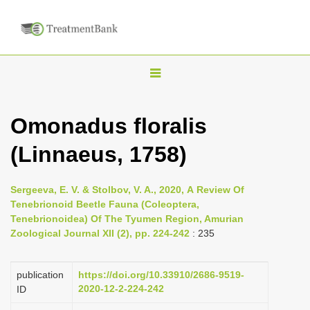
T
o
g
Omonadus floralis
g
(Linnaeus, 1758)
l
e
n
Sergeeva, E. V. & Stolbov, V. A., 2020, А Review Of
Tenebrionoid Beetle Fauna (Coleoptera,
a
Tenebrionoidea) Of The Tyumen Region, Amurian
v
Zoological Journal XII (2), pp. 224-242
: 235
i
g
publication
https://doi.org/10.33910/2686-9519-
a
2020-12-2-224-242
ID
t