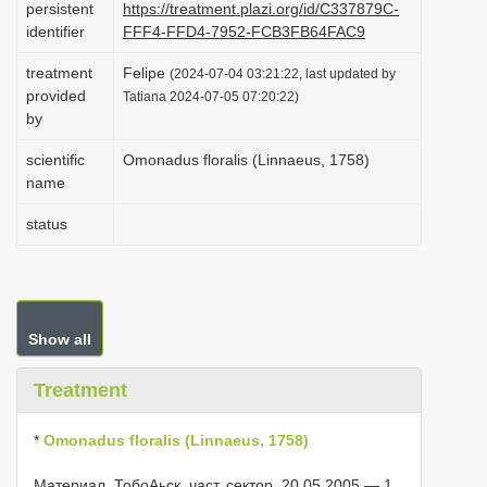
persistent
https://treatment.plazi.org/id/C337879C-
i
identifier
FFF4-FFD4-7952-FCB3FB64FAC9
o
treatment
Felipe
(2024-07-04 03:21:22, last updated by
n
provided
Tatiana 2024-07-05 07:20:22)
by
scientific
Omonadus floralis (Linnaeus, 1758)
name
status
Show all
Treatment
*
Omonadus floralis (Linnaeus, 1758)
Материал. ТобоΑьск, част. сектор, 20.05.2005 — 1