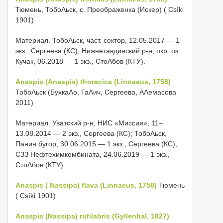
Тюмень, ТобоΛьск, с. Преображенка (Искер) ( Csíki
1901)
Материал. ТобоΑьск, част. сектор, 12.05.2017 — 1
экз., Сергеева (КС); Нижнетавдинский р-н, окр. оз.
Кучак, 06.2018 — 1 экз., СтоΛбов (КТУ).
Anaspis (Anaspis) thoracica (Linnaeus, 1758)
ТобоΛьск (БухкаΛо, ГаΛич, Сергеева, АΛемасова
2011)
Материал. Уватский р-н, НИС «Миссия», 11–
13.08.2014 — 2 экз., Сергеева (КС); ТобоΑьск,
Панин бугор, 30.06.2015 — 1 экз., Сергеева (КС),
СЗЗ Нефтехимкомбината, 24.06.2019 — 1 экз.,
СтоΛбов (КТУ).
Anaspis ( Nassipa) flava (Linnaeus, 1758)
Тюмень
( Csíki 1901)
Anaspis (Nassipa) rufilabris (Gyllenhal, 1827)