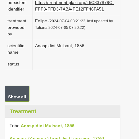
persistent
https://treatment.plazi.org/id/C337879C-
i
identifier
FFF3-FFD3-7ABA-FE12FF46FA51
o
treatment
Felipe
(2024-07-04 03:21:22, last updated by
n
provided
Tatiana 2024-07-05 07:20:22)
by
scientific
Anaspidini Mulsant, 1856
name
status
Show all
Treatment
Tribe
Anaspidini Mulsant, 1856
Anaspis (Anaspis) frontalis (Linnaeus, 1758)