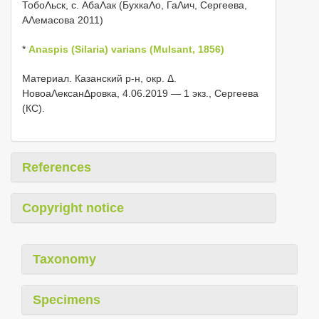
ТобоΛьск, с. АбаΛак (БухкаΛо, ГаΛич, Сергеева,
АΛемасова 2011)
*
Anaspis (Silaria) varians (Mulsant, 1856)
Материал. Казанский р-н, окр. Δ.
НовоаΛексанΔровка, 4.06.2019 — 1 экз., Сергеева
(КС).
References
Copyright notice
Taxonomy
Specimens