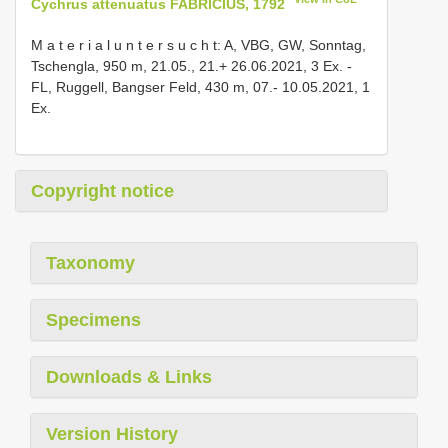
Cychrus attenuatus FABRICIUS, 1792
M a t e r i a l u n t e r s u c h t: A, VBG, GW, Sonntag,
Tschengla, 950 m, 21.05., 21.+ 26.06.2021, 3 Ex. -
FL, Ruggell, Bangser Feld, 430 m, 07.- 10.05.2021, 1
Ex.
Copyright notice
Taxonomy
Specimens
Downloads & Links
Version History