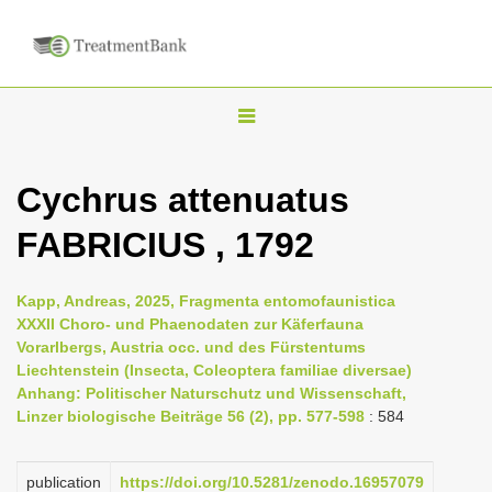
T
o
g
Cychrus attenuatus
g
FABRICIUS , 1792
l
e
n
Kapp, Andreas, 2025, Fragmenta entomofaunistica
XXXII Choro- und Phaenodaten zur Käferfauna
a
Vorarlbergs, Austria occ. und des Fürstentums
v
Liechtenstein (Insecta, Coleoptera familiae diversae)
i
Anhang: Politischer Naturschutz und Wissenschaft,
Linzer biologische Beiträge 56 (2), pp. 577-598
: 584
g
a
publication
https://doi.org/10.5281/zenodo.16957079
t