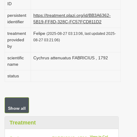
ID
i
o
persistent
https://treatment.plazi.org/id/BB3A6362-
identifier
5B19-FF8D-328C-FC57FCD811D2
n
treatment
Felipe
(2025-08-27 03:13:06, last updated 2025-
provided
08-27 03:21:06)
by
scientific
Cychrus attenuatus FABRICIUS , 1792
name
status
Show all
Treatment
View in CoL