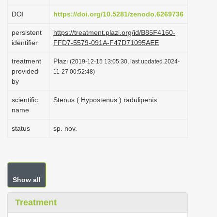
i
DOI
https://doi.org/10.5281/zenodo.6269736
o
persistent
https://treatment.plazi.org/id/B85F4160-
n
identifier
FFD7-5579-091A-F47D71095AEE
treatment
Plazi
(2019-12-15 13:05:30, last updated 2024-
provided
11-27 00:52:48)
by
scientific
Stenus ( Hypostenus ) radulipenis
name
status
sp. nov.
Show all
Treatment