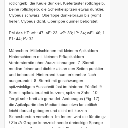
rötlichgelb, die Keule dunkler, Kiefertaster rötlichgelb,
Beine rötlichgelb, die Schenkelspitzen etwas dunkler.
Clypeus schwarz, Oberlippe dunkelbraun bis (vom)
heller, Clypeus dicht, Oberlippe dünner beborstet.
PM des HT: wH: 47; aE: 23; wP: 33; IP: 34; wEl: 46; 1
E1: 44; IS: 32.
Männchen: Mittelschienen mit kleinem Apikaldorn.
Hinterschienen mit kleinem Präapikaldorn.
Vordersternite ohne Auszeichnungen. 7. Sternit
median feiner und dichter als an den Seiten punktiert
und beborstet. Hinterrand kaum erkennbar flach
ausgerandet. 8. Sternit mit geschwungen-
spitzwinkligem Ausschnitt fast im hinteren Fünftel. 9.
Sternit apikolateral mit kurzem, spitzem Zahn. 10.
Tergit sehr breit ab­ gerundet. Aedoeagus (Fig. 17),
die Apikalpartie des Medianlobus etwa lanzettlich.
leicht dorsad gebogen und dicht mit kurzen
Sinnesborsten versehen. Im Innern wird die für die gz
/ Zta /A-Gruppe kennzeichnende dreieckige Spange