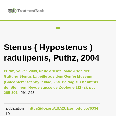
T
o
g
Stenus ( Hypostenus )
g
radulipenis, Puthz, 2004
l
e
n
Puthz, Volker, 2004, Neue orientalische Arten der
Gattung Stenus Latreille aus dem Genfer Museum
a
(Coleoptera: Staphylinidae) 284. Beitrag zur Kenntnis
v
der Steninen, Revue suisse de Zoologie 111 (2), pp.
i
285-301
: 291-293
g
a
publication
https://doi.org/10.5281/zenodo.3576334
ID
t