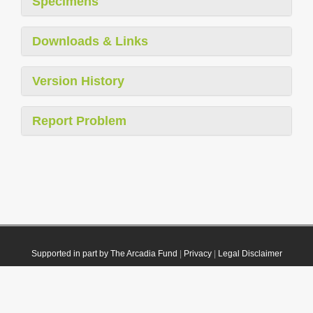
Specimens
Downloads & Links
Version History
Report Problem
Supported in part by The Arcadia Fund
|
Privacy
|
Legal Disclaimer
© 2021 Plazi. Published under
CC0 Public Domain Dedication