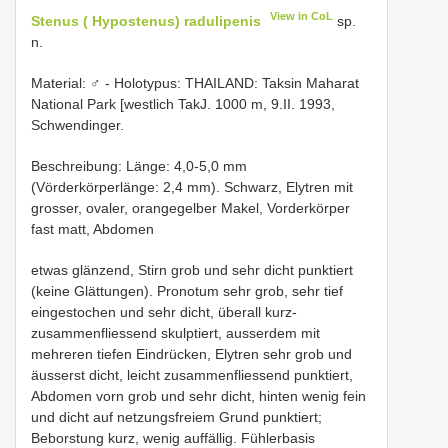
View in CoL
Stenus ( Hypostenus) radulipenis
sp.
n.
Material:
♂ - Holotypus: THAILAND: Taksin Maharat
National Park [westlich TakJ. 1000 m, 9.II. 1993,
Schwendinger.
Beschreibung: Länge: 4,0-5,0 mm
(Vörderkörperlänge: 2,4 mm). Schwarz, Elytren mit
grosser, ovaler, orangegelber Makel, Vorderkörper
fast matt, Abdomen
etwas glänzend, Stirn grob und sehr dicht punktiert
(keine Glättungen). Pronotum sehr grob, sehr tief
eingestochen und sehr dicht, überall kurz-
zusammenfliessend skulptiert, ausserdem mit
mehreren tiefen Eindrücken, Elytren sehr grob und
äusserst dicht, leicht zusammenfliessend punktiert,
Abdomen vorn grob und sehr dicht, hinten wenig fein
und dicht auf netzungsfreiem Grund punktiert;
Beborstung kurz, wenig auffällig. Fühlerbasis