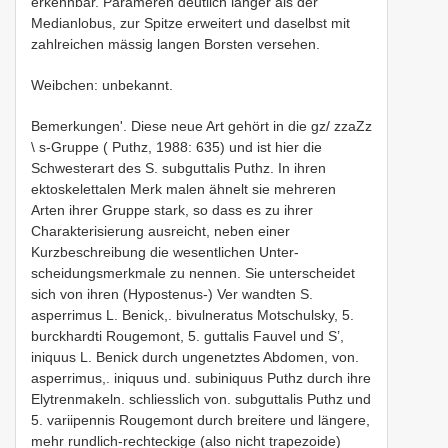
erkennbar. Parameren deutlich länger als der
Medianlobus, zur Spitze erweitert und daselbst mit
zahlreichen mässig langen Borsten versehen.
Weibchen: unbekannt.
Bemerkungen'. Diese neue Art gehört in die gz/ zzaZz
\ s-Gruppe ( Puthz, 1988: 635) und ist hier die
Schwesterart des S. subguttalis Puthz. In ihren
ektoskelettalen Merk­ malen ähnelt sie mehreren
Arten ihrer Gruppe stark, so dass es zu ihrer
Charakterisierung ausreicht, neben einer
Kurzbeschreibung die wesentlichen Unter­
scheidungsmerkmale zu nennen. Sie unterscheidet
sich von ihren (Hypostenus-) Ver­ wandten S.
asperrimus L. Benick,. bivulneratus Motschulsky, 5.
burckhardti Rougemont, 5. guttalis Fauvel und S’,
iniquus L. Benick durch ungenetztes Abdomen, von.
asperrimus,. iniquus und. subiniquus Puthz durch ihre
Elytrenmakeln. schliesslich von. subguttalis Puthz und
5. variipennis Rougemont durch breitere und längere,
mehr rundlich-rechteckige (also nicht trapezoide)